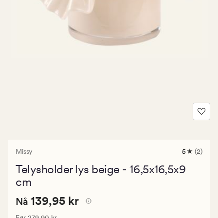
Missy
5
(2)
2
anmeldels
Telysholder lys beige - 16,5x16,5x9
med
en
cm
gjennomsni
vurdering
Nåværende
Nåværende pris
139,95 kr
139,95 kr
Nå
på
5
pris
Vanlig pris
279,90 kr
Før
279,90 kr