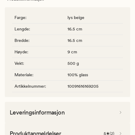
Farge
:
lys beige
Lengde
:
16.5 cm
Bredde
:
16.5 cm
Høyde
:
9 cm
Vekt
:
500 g
Materiale
:
100% glass
Artikkelnummer
:
10091616169205
Leveringsinformasjon
Produktanmeldelser
5
(
2
)