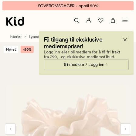
Missy
Animert
SOVEROMSDAGER - opptil 50%
telysholder
banner.
lys
Klikk
beige
ESCAPE
for
Interiør
Lysestaker og telysholdere
Få tilgang til eksklusive
å
medlemspriser!
pause.
Nyhet
-50%
Logg inn eller bli medlem for å få fri frakt
fra 799,- og eksklusive medlemstilbud.
Bli medlem / Logg inn