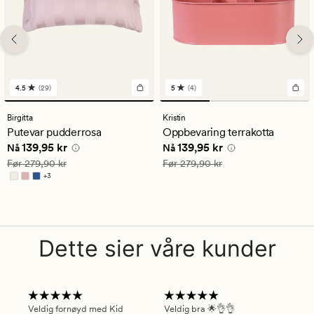
4.5
(29)
5
(4)
29
4
anmeldelser
anmeldelser
med
med
Birgitta
Kristin
en
en
Putevar pudderrosa
Oppbevaring terrakotta
gjennomsnittlig
gjennomsnittlig
Nåværende pris
139,95 kr
Nåværende pris
139,95 kr
139,95 kr
139,95 kr
vurdering
vurdering
Nå
Nå
på
på
Vanlig pris
279,90 kr
Vanlig pris
279,90 kr
Før
279,90 kr
Før
279,90 kr
4.5
5
+
3
Tilgjengelig i flere farger
Dette sier våre kunder
Veldig fornøyd med Kid
Veldig bra 🌟👌👌
Gre