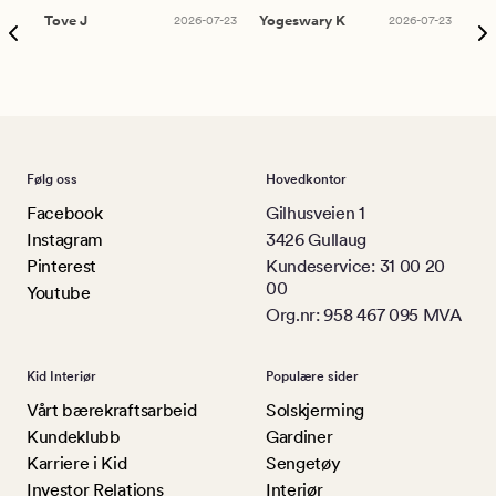
Tove J
2026-07-23
Yogeswary K
2026-07-23
An
Følg oss
Hovedkontor
Facebook
Gilhusveien 1
Instagram
3426 Gullaug
Pinterest
Kundeservice: 31 00 20
00
Youtube
Org.nr: 958 467 095 MVA
Kid Interiør
Populære sider
Vårt bærekraftsarbeid
Solskjerming
Kundeklubb
Gardiner
Karriere i Kid
Sengetøy
Investor Relations
Interiør