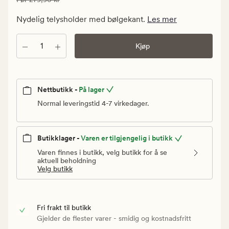
139,95
kr.
Nydelig telysholder med bølgekant.
Les mer
Vanlig
pris
Antall
Kjøp
279,90
kr
Nettbutikk -
På lager
Normal leveringstid 4-7 virkedager.
Butikklager -
Varen er tilgjengelig i butikk
Varen finnes i butikk, velg butikk for å se
aktuell beholdning
Velg butikk
Fri frakt til butikk
Gjelder de flester varer - smidig og kostnadsfritt