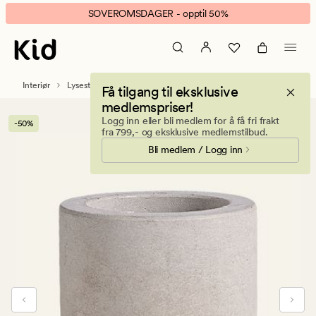
Concrete
Animert
SOVEROMSDAGER - opptil 50%
lysestake
banner.
grå
Klikk
ESCAPE
for
Interiør
Lysestaker og telysholdere
Få tilgang til eksklusive
å
medlemspriser!
pause.
Logg inn eller bli medlem for å få fri frakt
-50%
fra 799,- og eksklusive medlemstilbud.
Bli medlem / Logg inn