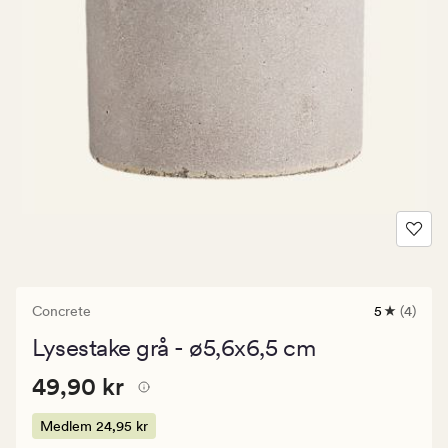
Concrete
5
(4)
4
anmeldels
Lysestake grå - ø5,6x6,5 cm
med
en
Pris
Pris
49,90 kr
gjennomsni
49,90 kr
vurdering
49,90
på
kr.
Medlem
24,95 kr
5