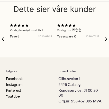
Dette sier våre kunder
Veldig fornøyd med Kid
Veldig bra 🌟👌👌
Gre
Tove J
2026-07-23
Yogeswary K
2026-07-23
An
Følg oss
Hovedkontor
Facebook
Gilhusveien 1
Instagram
3426 Gullaug
Pinterest
Kundeservice: 31 00 20
00
Youtube
Org.nr: 958 467 095 MVA