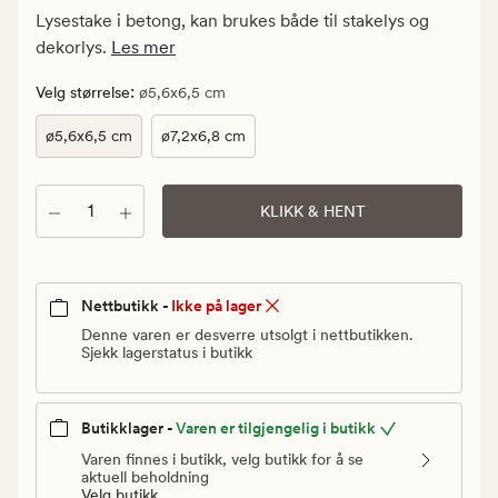
Medlem
Lysestake i betong, kan brukes både til stakelys og
24,95
dekorlys.
Les mer
kr
:
Velg størrelse
ø5,6x6,5 cm
ø5,6x6,5 cm
ø7,2x6,8 cm
Antall
KLIKK & HENT
Nettbutikk -
Ikke på lager
Denne varen er desverre utsolgt i nettbutikken.
Sjekk lagerstatus i butikk
Butikklager -
Varen er tilgjengelig i butikk
Varen finnes i butikk, velg butikk for å se
aktuell beholdning
Velg butikk