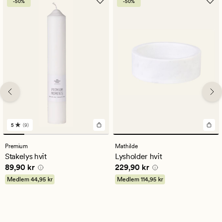
-50%
-50%
5
(9)
9
anmeldelser
med
Premium
Mathilde
en
Stakelys hvit
Lysholder hvit
gjennomsnittlig
Pris
89,90 kr
Pris
229,90 kr
89,90 kr
229,90 kr
vurdering
på
Medlem
44,95 kr
Medlem
114,95 kr
5