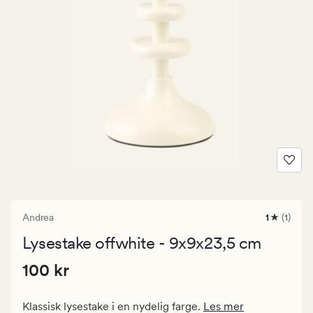
Andrea
1
(1)
1
anmeldel
Lysestake offwhite - 9x9x23,5 cm
med
en
Pris
Pris
100 kr
gjennomsn
100 kr
vurdering
100
på
kr.
1
Klassisk lysestake i en nydelig farge.
Les mer