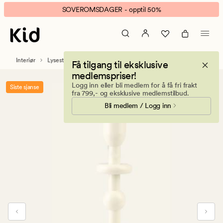
Andrea
Animert
SOVEROMSDAGER - opptil 50%
lysestake
banner.
offwhite
Klikk
ESCAPE
for
Interiør
Lysestaker og telysholdere
Få tilgang til eksklusive
å
medlemspriser!
pause.
Logg inn eller bli medlem for å få fri frakt
Siste sjanse
fra 799,- og eksklusive medlemstilbud.
Bli medlem / Logg inn