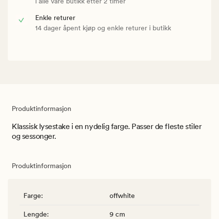
i alle våre butikk etter 2 timer
Enkle returer
14 dager åpent kjøp og enkle returer i butikk
Produktinformasjon
Klassisk lysestake i en nydelig farge. Passer de fleste stiler
og sessonger.
Produktinformasjon
Farge
:
offwhite
Lengde
:
9 cm