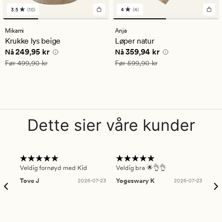
3.5
(10)
4
(4)
10
4
anmeldelser
anmeldelser
med
med
Mikami
Anja
en
en
Krukke lys beige
Løper natur
gjennomsnittlig
gjennomsnittlig
Nåværende pris
249,95 kr
Nåværende pris
359,94 kr
249,95 kr
359,94 kr
vurdering
vurdering
Nå
Nå
på
på
Vanlig pris
499,90 kr
Vanlig pris
599,90 kr
Før
499,90 kr
Før
599,90 kr
3.5
4
Dette sier våre kunder
Veldig fornøyd med Kid
Veldig bra 🌟👌👌
Gre
Tove J
2026-07-23
Yogeswary K
2026-07-23
An