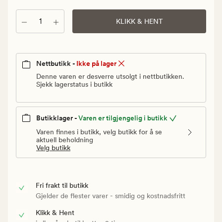
Vanlig
pris
Antall
KLIKK & HENT
100
kr
Nettbutikk -
Ikke på lager
Denne varen er desverre utsolgt i nettbutikken.
Sjekk lagerstatus i butikk
Butikklager -
Varen er tilgjengelig i butikk
Varen finnes i butikk, velg butikk for å se
aktuell beholdning
Velg butikk
Fri frakt til butikk
Gjelder de flester varer - smidig og kostnadsfritt
Klikk & Hent