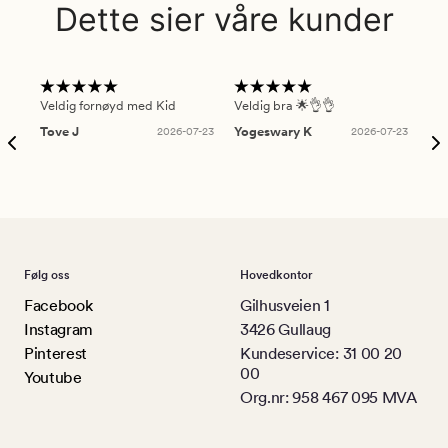
Dette sier våre kunder
Veldig fornøyd med Kid
Veldig bra 🌟👌👌
Gre
Tove J
2026-07-23
Yogeswary K
2026-07-23
An
Følg oss
Hovedkontor
Facebook
Gilhusveien 1
Instagram
3426 Gullaug
Pinterest
Kundeservice: 31 00 20
00
Youtube
Org.nr: 958 467 095 MVA