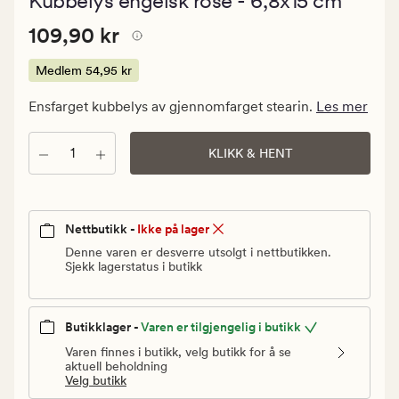
Kubbelys engelsk rose - 6,8x15 cm
med
en
Pris
Pris
109,90 kr
gjennomsnit
109,90 kr
vurdering
109,90
på
kr.
Medlem
54,95 kr
4.5
Medlem
Ensfarget kubbelys av gjennomfarget stearin.
Les mer
54,95
kr
Antall
KLIKK & HENT
Nettbutikk -
Ikke på lager
Denne varen er desverre utsolgt i nettbutikken.
Sjekk lagerstatus i butikk
Butikklager -
Varen er tilgjengelig i butikk
Varen finnes i butikk, velg butikk for å se
aktuell beholdning
Velg butikk