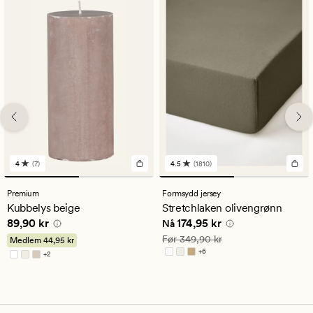
4
(7)
4.5
(1810)
7
1810
anmeldelser
anmeldelser
med
med
Premium
Formsydd jersey
en
en
Kubbelys beige
Stretchlaken olivengrønn
gjennomsnittlig
gjennomsnittlig
Pris
89,90 kr
Nåværende pris
174,95 kr
89,90 kr
174,95 kr
vurdering
vurdering
Nå
på
på
Vanlig pris
349,90 kr
Før
349,90 kr
Medlem
44,95 kr
4
4.5
+
6
+
2
Tilgjengelig i flere farger
Tilgjengelig i flere farger