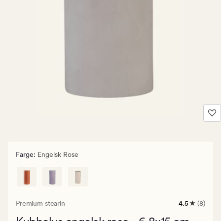
Farge
:
Engelsk Rose
Premium stearin
4.5
(8)
8
anmeldelse