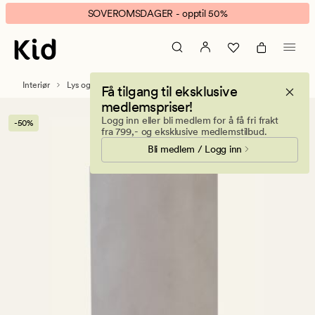
Premium
Animert
SOVEROMSDAGER - opptil 50%
stearin
banner.
kubbelys
Klikk
engelsk
ESCAPE
rose
for
Interiør
Lys og duftlys
Kubbelys
Få tilgang til eksklusive
å
medlemspriser!
pause.
Logg inn eller bli medlem for å få fri frakt
-50%
fra 799,- og eksklusive medlemstilbud.
Bli medlem / Logg inn