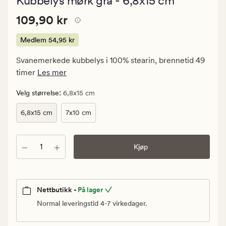
Kubbelys mørk grå - 6,8x15 cm
med
en
Pris
Pris
109,90 kr
gjennomsn
109,90 kr
vurdering
109,90
på
kr.
Medlem
54,95 kr
4
Medlem
Svanemerkede kubbelys i 100% stearin, brennetid 49
54,95
timer
Les mer
kr
:
Velg størrelse
6,8x15 cm
6,8x15 cm
7x10 cm
Antall
Kjøp
Nettbutikk -
På lager
Normal leveringstid 4-7 virkedager.