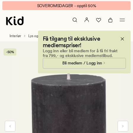
Premium
Animert
SOVEROMSDAGER - opptil 50%
kubbelys
banner.
mørk
Klikk
grå
ESCAPE
for
Interiør
Lys og duftlys
Kubbelys
Få tilgang til eksklusive
å
medlemspriser!
pause.
Logg inn eller bli medlem for å få fri frakt
-50%
fra 799,- og eksklusive medlemstilbud.
Bli medlem / Logg inn