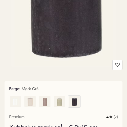
Farge
:
Mørk Grå
Premium
4
(7)
7
anmeldels