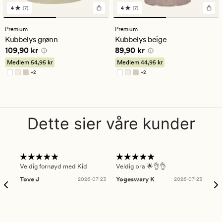
4
(7)
4
(7)
7
7
anmeldelser
anmeldelser
med
med
Premium
Premium
en
en
Kubbelys grønn
Kubbelys beige
gjennomsnittlig
gjennomsnittlig
Pris
109,90 kr
Pris
89,90 kr
109,90 kr
89,90 kr
vurdering
vurdering
på
på
Medlem
54,95 kr
Medlem
44,95 kr
4
4
+
2
+
2
Tilgjengelig i flere farger
Tilgjengelig i flere farger
Dette sier våre kunder
Veldig fornøyd med Kid
Veldig bra 🌟👌👌
Gre
Tove J
2026-07-23
Yogeswary K
2026-07-23
An