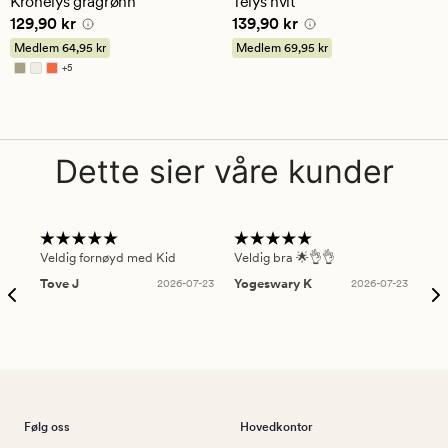
Kronelys grågrønn
Telys hvit
gjennomsnittlig
gjennomsnittlig
Pris
129,90 kr
Pris
139,90 kr
129,90 kr
139,90 kr
vurdering
vurdering
på
på
Medlem
64,95 kr
Medlem
69,95 kr
5
4
+
5
Tilgjengelig i flere farger
Dette sier våre kunder
Veldig fornøyd med Kid
Veldig bra 🌟👌👌
Gre
Tove J
2026-07-23
Yogeswary K
2026-07-23
An
Følg oss
Hovedkontor