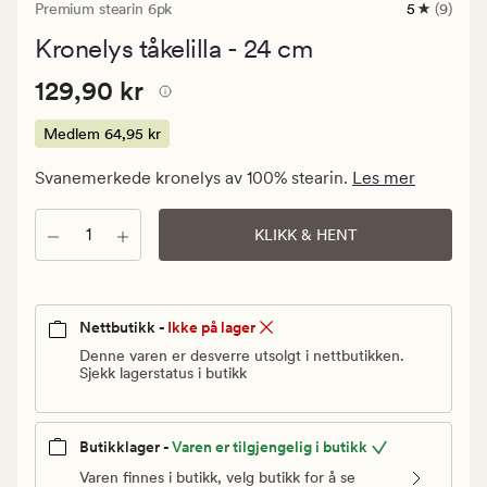
Premium stearin 6pk
5
(9)
9
anmeldels
Kronelys tåkelilla - 24 cm
med
en
Pris
Pris
129,90 kr
gjennomsni
129,90 kr
vurdering
129,90
på
kr.
Medlem
64,95 kr
5
Medlem
Svanemerkede kronelys av 100% stearin.
Les mer
64,95
kr
Antall
KLIKK & HENT
Nettbutikk -
Ikke på lager
Denne varen er desverre utsolgt i nettbutikken.
Sjekk lagerstatus i butikk
Butikklager -
Varen er tilgjengelig i butikk
Varen finnes i butikk, velg butikk for å se