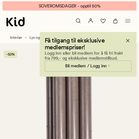
Premium
Animert
SOVEROMSDAGER - opptil 50%
stearin
banner.
6pk
Klikk
kronelys
ESCAPE
tåkelilla
for
Interiør
Lys og duftlys
Kronelys
Få tilgang til eksklusive
å
medlemspriser!
pause.
Logg inn eller bli medlem for å få fri frakt
-50%
fra 799,- og eksklusive medlemstilbud.
Bli medlem / Logg inn