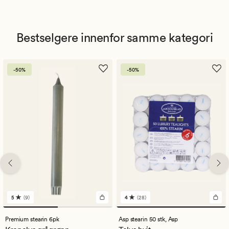
Bestselgere innenfor samme kategori
-50%
-50%
5
(9)
4
(28)
9
28
anmeldelser
anmeldelser
med
med
Premium stearin 6pk
Asp stearin 50 stk,
Asp
en
en