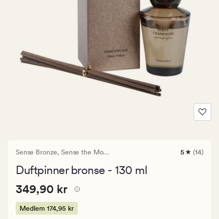
Sense Bronze,
Sense the Moment
5
(14)
14
anmeldelse
Duftpinner bronse - 130 ml
med
en
Pris
Pris
349,90 kr
gjennomsni
349,90 kr
vurdering
349,90
på
kr.
Medlem
174,95 kr
5