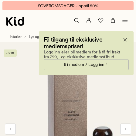
Sense
Animert
SOVEROMSDAGER - opptil 50%
Bronze
banner.
duftpinner
Klikk
bronse
ESCAPE
for
Interiør
Lys og duftlys
Duftpinner
Få tilgang til eksklusive
å
medlemspriser!
pause.
Logg inn eller bli medlem for å få fri frakt
-50%
fra 799,- og eksklusive medlemstilbud.
Bli medlem / Logg inn