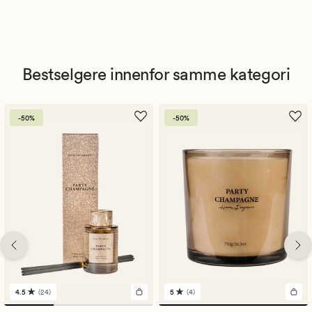
Bestselgere innenfor samme kategori
-50%
-50%
4.5
(24)
5
(4)
24
4
anmeldelser
anmeldelser