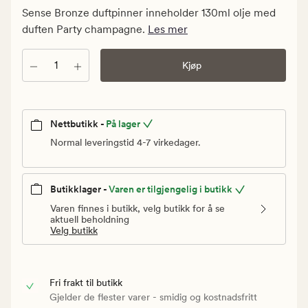
Medlem
Sense Bronze duftpinner inneholder 130ml olje med
174,95
duften Party champagne.
Les mer
kr
Antall
Kjøp
Nettbutikk -
På lager
Normal leveringstid 4-7 virkedager.
Butikklager -
Varen er tilgjengelig i butikk
Varen finnes i butikk, velg butikk for å se
aktuell beholdning
Velg butikk
Fri frakt til butikk
Gjelder de flester varer - smidig og kostnadsfritt