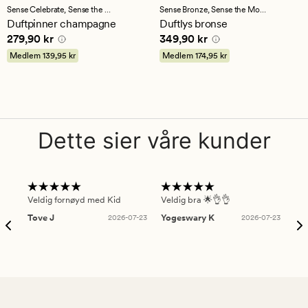
med
med
Sense Celebrate,
Sense the Moment
Sense Bronze,
Sense the Moment
en
en
Duftpinner champagne
Duftlys bronse
gjennomsnittlig
gjennomsnittlig
Pris
279,90 kr
Pris
349,90 kr
279,90 kr
349,90 kr
vurdering
vurdering
på
på
Medlem
139,95 kr
Medlem
174,95 kr
4.5
5
Dette sier våre kunder
Veldig fornøyd med Kid
Veldig bra 🌟👌👌
Gre
Tove J
2026-07-23
Yogeswary K
2026-07-23
An