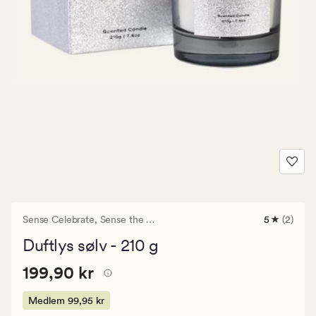
Sense Celebrate,
Sense the Moment
5
(2)
2
anmeldels
Duftlys sølv - 210 g
med
en
Pris
Pris
199,90 kr
gjennomsni
199,90 kr
vurdering
199,90
på
kr.
Medlem
99,95 kr
5