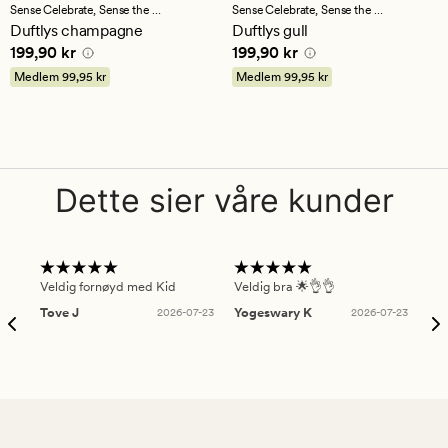
med
med
Sense Celebrate,
Sense the Moment
Sense Celebrate,
Sense the Moment
en
en
Duftlys champagne
Duftlys gull
gjennomsnittlig
gjennomsnittlig
Pris
199,90 kr
Pris
199,90 kr
199,90 kr
199,90 kr
vurdering
vurdering
på
på
Medlem
99,95 kr
Medlem
99,95 kr
4
4.5
Dette sier våre kunder
Veldig fornøyd med Kid
Veldig bra 🌟👌👌
Gre
Tove J
2026-07-23
Yogeswary K
2026-07-23
An