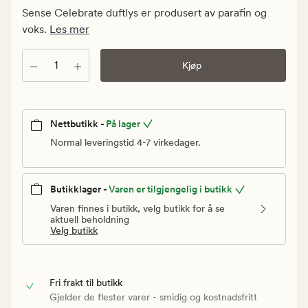
Medlem
Sense Celebrate duftlys er produsert av parafin og
99,95
voks.
Les mer
kr
Antall
Kjøp
Nettbutikk -
På lager
Normal leveringstid 4-7 virkedager.
Butikklager -
Varen er tilgjengelig i butikk
Varen finnes i butikk, velg butikk for å se
aktuell beholdning
Velg butikk
Fri frakt til butikk
Gjelder de flester varer - smidig og kostnadsfritt