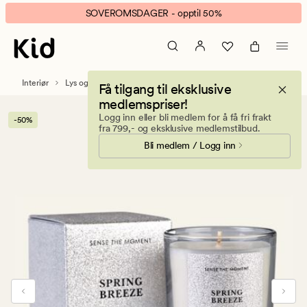
Sense
Animert
SOVEROMSDAGER - opptil 50%
Celebrate
banner.
duftlys
Klikk
sølv
ESCAPE
for
Interiør
Lys og duftlys
Duftlys
Få tilgang til eksklusive
å
medlemspriser!
pause.
Logg inn eller bli medlem for å få fri frakt
-50%
fra 799,- og eksklusive medlemstilbud.
Bli medlem / Logg inn