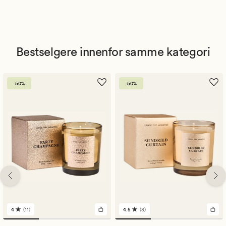
Bestselgere innenfor samme kategori
-50%
-50%
4
(11)
4.5
(8)
11
8
anmeldelser
anmeldelser