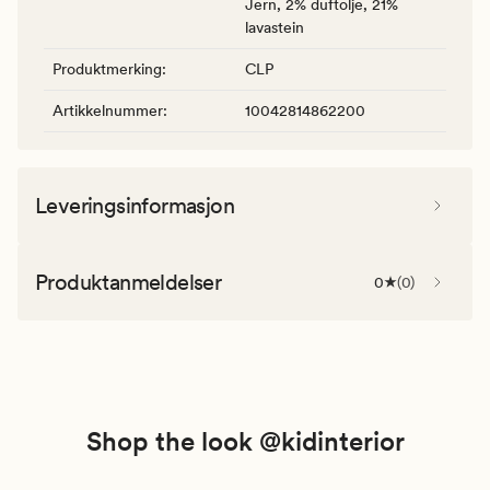
Jern, 2% duftolje, 21%
lavastein
Produktmerking
:
CLP
Artikkelnummer
:
10042814862200
Leveringsinformasjon
Produktanmeldelser
0
(
0
)
Shop the look @kidinterior