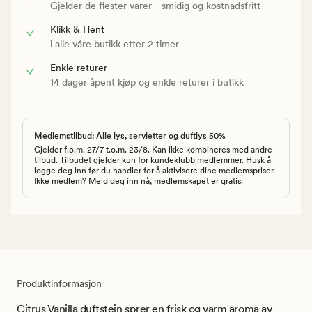
Gjelder de flester varer - smidig og kostnadsfritt
Klikk & Hent
i alle våre butikk etter 2 timer
Enkle returer
14 dager åpent kjøp og enkle returer i butikk
Medlemstilbud: Alle lys, servietter og duftlys 50%
Gjelder f.o.m. 27/7 t.o.m. 23/8. Kan ikke kombineres med andre
tilbud. Tilbudet gjelder kun for kundeklubb medlemmer. Husk å
logge deg inn før du handler for å aktivisere dine medlemspriser.
Ikke medlem? Meld deg inn nå, medlemskapet er gratis.
Produktinformasjon
Citrus Vanilla duftstein sprer en frisk og varm aroma av