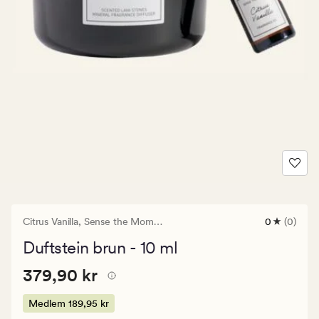
Citrus Vanilla,
Sense the Moment
0
(0)
0
anmeldels
Duftstein brun - 10 ml
med
en
Pris
Pris
379,90 kr
gjennomsni
379,90 kr
vurdering
379,90
på
kr.
Medlem
189,95 kr
0