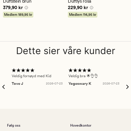
Duftstein brun
Duftlys rosa
Pris
379,90 kr
Pris
229,90 kr
379,90 kr
229,90 kr
Medlem
189,95 kr
Medlem
114,95 kr
Dette sier våre kunder
Veldig fornøyd med Kid
Veldig bra 🌟👌👌
Gre
Tove J
2026-07-23
Yogeswary K
2026-07-23
An
Følg oss
Hovedkontor