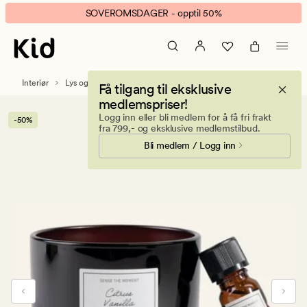
Citrus
Animert
SOVEROMSDAGER - opptil 50%
Vanilla
banner.
duftstein
Klikk
brun
ESCAPE
for
Interiør
Lys og duftlys
Duftlys
Få tilgang til eksklusive
å
medlemspriser!
pause.
Logg inn eller bli medlem for å få fri frakt
-50%
fra 799,- og eksklusive medlemstilbud.
Bli medlem / Logg inn