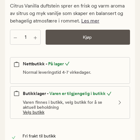
Medlem
Citrus Vanilla duftstein sprer en frisk og varm aroma
189,95
av sitrus og myk vanilje som skaper en balansert og
kr
behagelig atmosfære i rommet.
Les mer
Antall
Kjøp
Nettbutikk -
På lager
Normal leveringstid 4-7 virkedager.
Butikklager -
Varen er tilgjengelig i butikk
Varen finnes i butikk, velg butikk for å se
aktuell beholdning
Velg butikk
Fri frakt til butikk