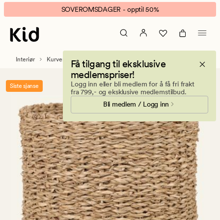
Simply
Animert
SOVEROMSDAGER - opptil 50%
kurv
banner.
natur
Klikk
ESCAPE
for
Interiør
Kurver
Få tilgang til eksklusive
å
medlemspriser!
pause.
Logg inn eller bli medlem for å få fri frakt
Siste sjanse
fra 799,- og eksklusive medlemstilbud.
Bli medlem / Logg inn