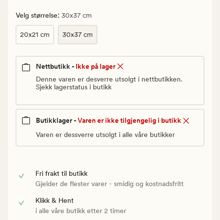
Vanlig
pris
:
Velg størrelse
30x37 cm
299,90
20x21 cm
30x37 cm
kr
Nettbutikk -
Ikke på lager
Denne varen er desverre utsolgt i nettbutikken.
Sjekk lagerstatus i butikk
Butikklager -
Varen er ikke tilgjengelig i butikk
Varen er dessverre utsolgt i alle våre butikker
Fri frakt til butikk
Gjelder de flester varer - smidig og kostnadsfritt
Klikk & Hent
i alle våre butikk etter 2 timer