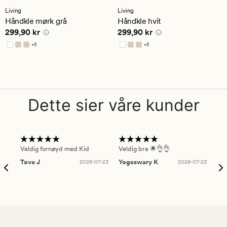
med
med
Living
Living
en
en
Håndkle mørk grå
Håndkle hvit
gjennomsnittlig
gjennomsnittlig
Pris
299,90 kr
Pris
299,90 kr
299,90 kr
299,90 kr
vurdering
vurdering
på
på
+
5
+
5
4.5
4.5
Tilgjengelig i flere farger
Tilgjengelig i flere farger
Dette sier våre kunder
Veldig fornøyd med Kid
Veldig bra 🌟👌👌
Gre
Tove J
2026-07-23
Yogeswary K
2026-07-23
An