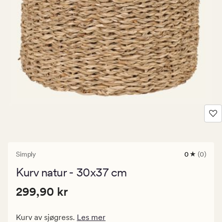
Simply
0
(0)
0
anmeldels
Kurv natur - 30x37 cm
med
en
Pris
Pris
299,90 kr
gjennomsni
299,90 kr
vurdering
299,90
på
kr.
0
Kurv av sjøgress.
Les mer