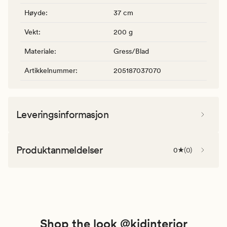
Høyde
:
37 cm
Vekt
:
200 g
Materiale
:
Gress/Blad
Artikkelnummer
:
205187037070
Leveringsinformasjon
Produktanmeldelser
0
(
0
)
Shop the look @kidinterior