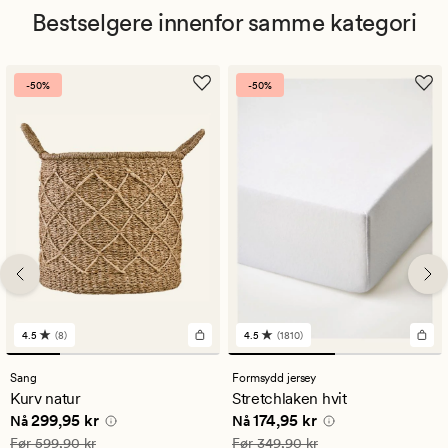
Bestselgere innenfor samme kategori
-50%
-50%
4.5
(8)
4.5
(1810)
8
1810
anmeldelser
anmeldelser
med
med
Sang
Formsydd jersey
en
en
Kurv natur
Stretchlaken hvit
gjennomsnittlig
gjennomsnittlig
Nåværende pris
299,95 kr
Nåværende pris
174,95 kr
299,95 kr
174,95 kr
vurdering
vurdering
Nå
Nå
på
på
Vanlig pris
599,90 kr
Vanlig pris
349,90 kr
Før
599,90 kr
Før
349,90 kr