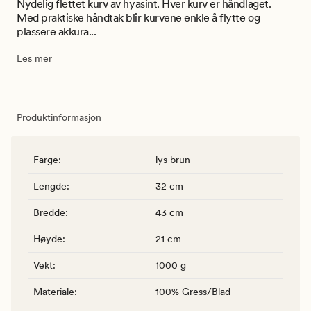
Nydelig flettet kurv av hyasint. Hver kurv er håndlaget.
Med praktiske håndtak blir kurvene enkle å flytte og
plassere akkura...
Les mer
Produktinformasjon
Farge
:
lys brun
Lengde
:
32 cm
Bredde
:
43 cm
Høyde
:
21 cm
Vekt
:
1000 g
Materiale
:
100% Gress/Blad