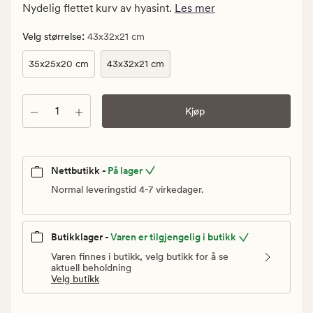
kr.
Nydelig flettet kurv av hyasint.
Les mer
Vanlig
pris
:
Velg størrelse
43x32x21 cm
699,90
35x25x20 cm
43x32x21 cm
kr
Antall
Kjøp
Nettbutikk -
På lager
Normal leveringstid 4-7 virkedager.
Butikklager -
Varen er tilgjengelig i butikk
Varen finnes i butikk, velg butikk for å se
aktuell beholdning
Velg butikk