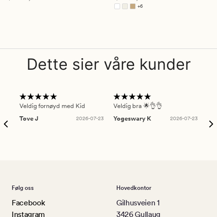
4.5
4.5
+
6
Tilgjengelig i flere farger
Dette sier våre kunder
Veldig fornøyd med Kid
Veldig bra 🌟👌👌
Gre
Tove J
2026-07-23
Yogeswary K
2026-07-23
An
Følg oss
Hovedkontor
Facebook
Gilhusveien 1
Instagram
3426 Gullaug