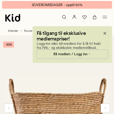
Bao
Animert
SOVEROMSDAGER - opptil 50%
kurv
banner.
lys
Klikk
brun
ESCAPE
for
Interiør
Kurver
Få tilgang til eksklusive
å
medlemspriser!
pause.
Logg inn eller bli medlem for å få fri frakt
-50%
fra 799,- og eksklusive medlemstilbud.
Bli medlem / Logg inn