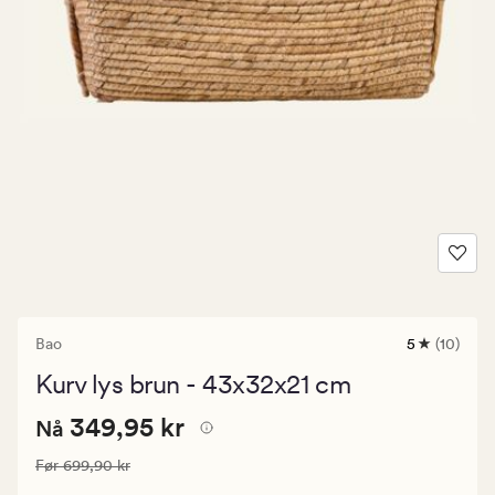
Bao
5
(10)
10
anmeldelse
Kurv lys brun - 43x32x21 cm
med
en
Nåværende
Nåværende pris
349,95 kr
gjennomsni
349,95 kr
Nå
vurdering
pris
på
Vanlig pris
699,90 kr
Før
699,90 kr
349,95
5