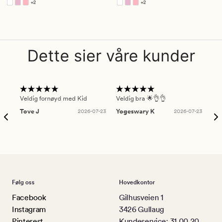
+
2
+
2
Tilgjengelig i flere farger
Tilgjengelig i flere farger
Dette sier våre kunder
Veldig fornøyd med Kid
Veldig bra 🌟👌👌
Gre
Tove J
2026-07-23
Yogeswary K
2026-07-23
An
Følg oss
Hovedkontor
Facebook
Gilhusveien 1
Instagram
3426 Gullaug
Pinterest
Kundeservice: 31 00 20