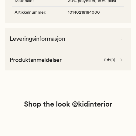
Materiale
:
30% polyester, 60% plast
Artikkelnummer
:
10140218184000
Leveringsinformasjon
Produktanmeldelser
0
(
0
)
Shop the look @kidinterior