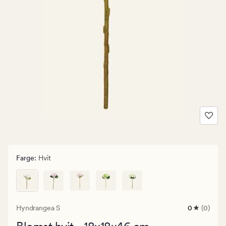
Farge
:
Hvit
Hyndrangea S
0
(0)
0
anmeldels