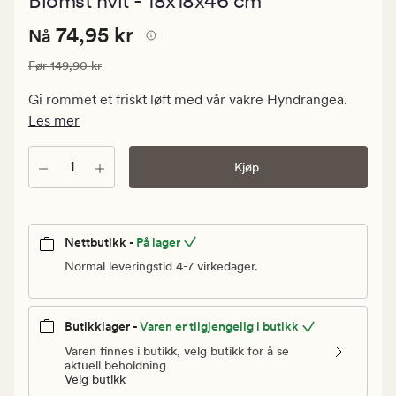
Blomst hvit - 18x18x46 cm
med
en
Nåværende
Nåværende pris
74,95 kr
gjennomsni
74,95 kr
Nå
vurdering
pris
på
Vanlig pris
149,90 kr
Før
149,90 kr
74,95
0
kr.
Gi rommet et friskt løft med vår vakre Hyndrangea.
Vanlig
Les mer
pris
149,90
Antall
Kjøp
kr
Nettbutikk -
På lager
Normal leveringstid 4-7 virkedager.
Butikklager -
Varen er tilgjengelig i butikk
Varen finnes i butikk, velg butikk for å se
aktuell beholdning
Velg butikk