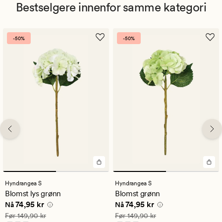
Bestselgere innenfor samme kategori
-50%
-50%
Hyndrangea S
Hyndrangea S
Blomst lys grønn
Blomst grønn
Nåværende pris
74,95 kr
Nåværende pris
74,95 kr
74,95 kr
74,95 kr
Nå
Nå
Vanlig pris
149,90 kr
Vanlig pris
149,90 kr
Før
149,90 kr
Før
149,90 kr