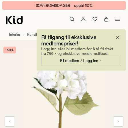
Hyndrangea
Animert
SOVEROMSDAGER - opptil 50%
S
banner.
blomst
Klikk
hvit
ESCAPE
for
Interiør
Kunstige blomster og planter
Få tilgang til eksklusive
å
medlemspriser!
pause.
Logg inn eller bli medlem for å få fri frakt
-50%
fra 799,- og eksklusive medlemstilbud.
Bli medlem / Logg inn