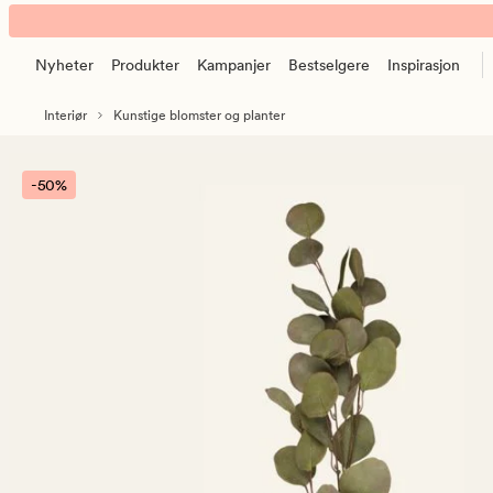
Eucalyptus
Animert
big
banner.
kvist
Nyheter
Produkter
Kampanjer
Bestselgere
Inspirasjon
Klikk
grønn
ESCAPE
Interiør
Kunstige blomster og planter
for
å
pause.
-50%