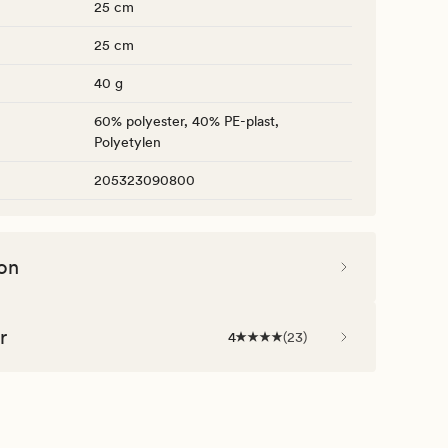
25 cm
25 cm
40 g
60% polyester, 40% PE-plast,
Polyetylen
205323090800
on
r
4
(
23
)