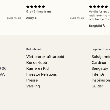
Greit å finne fram.
Veldig fornøyd
rask levering h
2026-07-23
Anny B
2026-07-22
blitt bedre. Tu
Borghild Å
Kid Interiør
Populære sid
Vårt bærekraftsarbeid
Solskjermi
Kundeklubb
Gardiner
0 00
Karriere i Kid
Sengetøy
MVA
Investor Relations
Interiør
Presse
Inspirasjon
Varsling
Guider