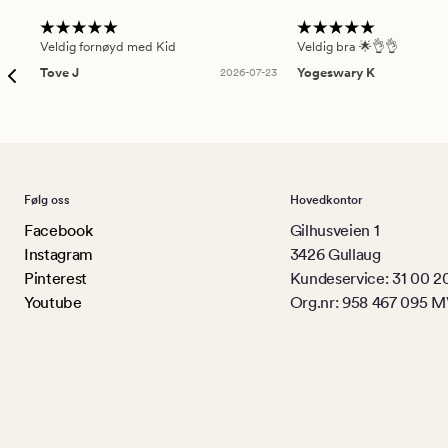
Veldig fornøyd med Kid
Veldig bra 🌟👌👌
Tove J
2026-07-23
Yogeswary K
Følg oss
Hovedkontor
Facebook
Gilhusveien 1
Instagram
3426 Gullaug
Pinterest
Kundeservice: 31 00 2
Youtube
Org.nr: 958 467 095 