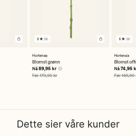
5
(9)
5
(9)
9
9
anmeldelser
anmelde
med
med
en
en
Hortensia
Hortensia
gjennomsnittlig
gjennom
Blomst grønn
Blomst off
vurdering
vurderi
 kr
Nåværende pris
89,95 kr
Nåværend
89,95 kr
74,95 k
Nå
Nå
på
på
5
5
Vanlig pris
179,90 kr
Vanlig pris
Før
179,90 kr
Før
149,90 
Dette sier våre kunder