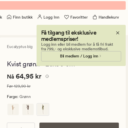
Finn butikk
Logg Inn
Favoritter
Handlekurv
k
Få tilgang til eksklusive
medlemspriser!
Logg inn eller bli medlem for å få fri frakt
Eucalyptus big
4
(23)
23
fra 799,- og eksklusive medlemstilbud.
anmeldelse
Bli medlem / Logg inn
med
en
Kvist grønn - 25x90 cm
gjennomsnit
vurdering
Nåværende
Nåværende pris
64,95 kr
64,95 kr
på
Nå
4
pris
Vanlig pris
129,90 kr
Før
129,90 kr
64,95
kr.
Farge
:
Grønn
Vanlig
pris
129,90
kr