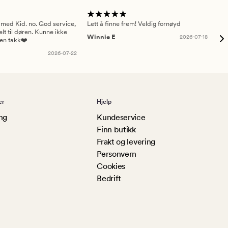
 med Kid. no. God service,
Lett å finne frem! Veldig fornøyd
Pas
elt til døren. Kunne ikke
Winnie E
2026-07-18
Ah
sen takk❤️
2026-07-22
er
Hjelp
ng
Kundeservice
Finn butikk
Frakt og levering
Personvern
Cookies
Bedrift