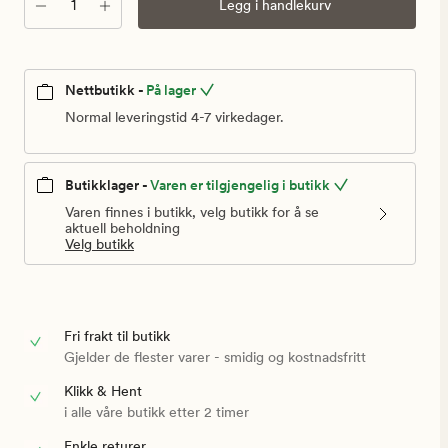
Antall
Legg i handlekurv
Nettbutikk -
På lager
Normal leveringstid 4-7 virkedager.
Butikklager -
Varen er tilgjengelig i butikk
Varen finnes i butikk, velg butikk for å se
aktuell beholdning
Velg butikk
Fri frakt til butikk
Gjelder de flester varer - smidig og kostnadsfritt
Klikk & Hent
i alle våre butikk etter 2 timer
Enkle returer