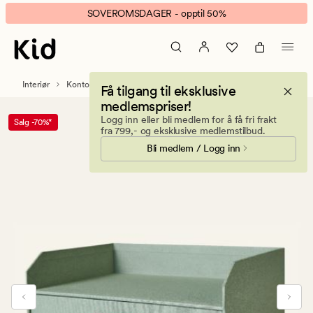
Account
Animert
SOVEROMSDAGER - opptil 50%
brevholder
banner.
lys
Klikk
grønn
ESCAPE
for
Interiør
Kontorrekvisita
Magasinholdere og kontororganisering
Få tilgang til eksklusive
å
medlemspriser!
pause.
Logg inn eller bli medlem for å få fri frakt
Salg -70%*
fra 799,- og eksklusive medlemstilbud.
Bli medlem / Logg inn