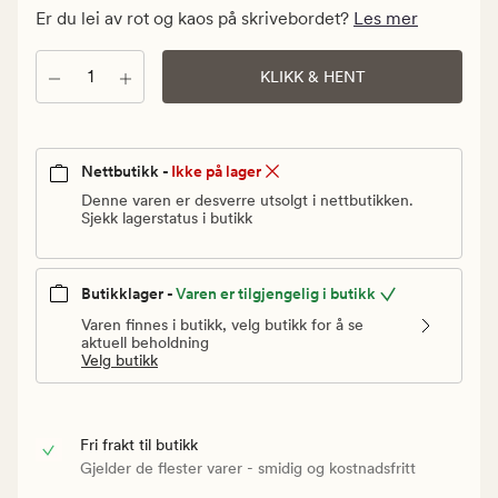
kr.
Er du lei av rot og kaos på skrivebordet?
Les mer
Vanlig
pris
Antall
KLIKK & HENT
349,90
kr
Nettbutikk -
Ikke på lager
Denne varen er desverre utsolgt i nettbutikken.
Sjekk lagerstatus i butikk
Butikklager -
Varen er tilgjengelig i butikk
Varen finnes i butikk, velg butikk for å se
aktuell beholdning
Velg butikk
Fri frakt til butikk
Gjelder de flester varer - smidig og kostnadsfritt