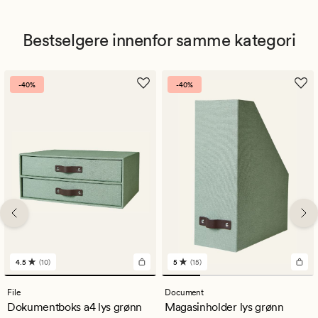
Bestselgere innenfor samme kategori
-40%
-40%
4.5
(10)
5
(15)
10
15
anmeldelser
anmeldelser
med
med
File
Document
en
en
Dokumentboks a4 lys grønn
Magasinholder lys grønn
gjennomsnittlig
gjennomsnittlig