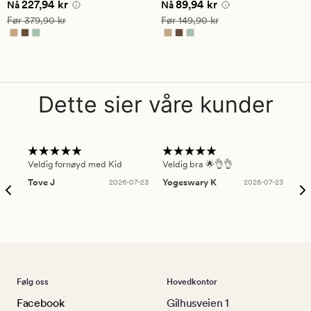
Nåværende pris
227,94 kr
Nåværende pris
89,94 kr
227,94 kr
89,94 kr
vurdering
vurdering
Nå
Nå
på
på
Vanlig pris
379,90 kr
Vanlig pris
149,90 kr
Før
379,90 kr
Før
149,90 kr
4.5
5
Dette sier våre kunder
Veldig fornøyd med Kid
Veldig bra 🌟👌👌
Gre
Tove J
2026-07-23
Yogeswary K
2026-07-23
An
Følg oss
Hovedkontor
Facebook
Gilhusveien 1