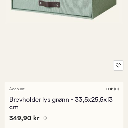
Account
0
(0)
0
anmeldels
Brevholder lys grønn - 33,5x25,5x13
med
en
cm
gjennomsni
vurdering
Pris
Pris
349,90 kr
349,90 kr
på
0
349,90