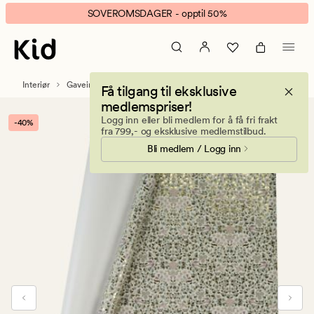
Nature
Animert
SOVEROMSDAGER - opptil 50%
story
banner.
gavepapir
Klikk
multi
ESCAPE
for
Interiør
Gaveinnpakning og partytilbehør
Få tilgang til eksklusive
å
medlemspriser!
pause.
Logg inn eller bli medlem for å få fri frakt
-40%
fra 799,- og eksklusive medlemstilbud.
Bli medlem / Logg inn