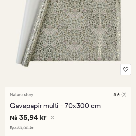
Nature story
5
(2)
2
anmeldels
Gavepapir multi - 70x300 cm
med
en
Nåværende
Nåværende pris
35,94 kr
gjennomsni
35,94 kr
Nå
vurdering
pris
på
Vanlig pris
59,90 kr
Før
59,90 kr
35,94
5