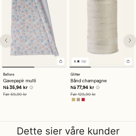
5
(12)
12
anmeldelser
med
Ballons
Glitter
en
Gavepapir multi
Bånd champagne
gjennomsnittlig
Nåværende pris
35,94 kr
Nåværende pris
77,94 kr
35,94 kr
77,94 kr
vurdering
Nå
Nå
på
Vanlig pris
59,90 kr
Vanlig pris
129,90 kr
Før
59,90 kr
Før
129,90 kr
5
Dette sier våre kunder