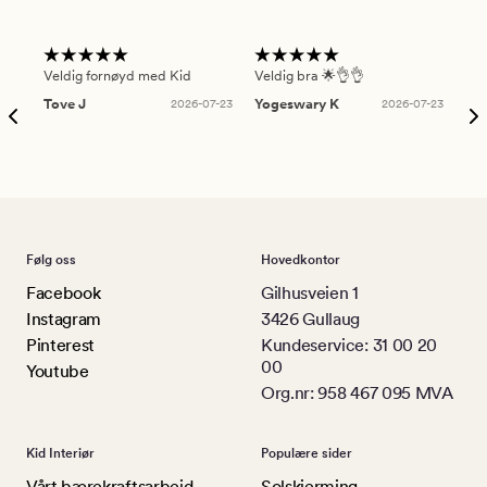
Veldig fornøyd med Kid
Veldig bra 🌟👌👌
Gre
Tove J
2026-07-23
Yogeswary K
2026-07-23
An
Følg oss
Hovedkontor
Facebook
Gilhusveien 1
Instagram
3426 Gullaug
Pinterest
Kundeservice: 31 00 20
00
Youtube
Org.nr: 958 467 095 MVA
Kid Interiør
Populære sider
Vårt bærekraftsarbeid
Solskjerming