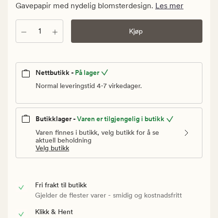
kr.
Gavepapir med nydelig blomsterdesign.
Les mer
Vanlig
pris
Antall
Kjøp
59,90
kr
Nettbutikk -
På lager
Normal leveringstid 4-7 virkedager.
Butikklager -
Varen er tilgjengelig i butikk
Varen finnes i butikk, velg butikk for å se
aktuell beholdning
Velg butikk
Fri frakt til butikk
Gjelder de flester varer - smidig og kostnadsfritt
Klikk & Hent