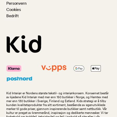
Personvern
Cookies
Bedrift
Kid Interiør er Nordens største tekstil- og interiørkonsern. Konsernet består
av kjedene Kid Interiør med mer enn 150 butikker i Norge, og Hemtex med
mer enn 130 butikker i Sverige, Finland og Estland. Kids strategi er å tilby
kunden kvalitetsprodukter fra sitt sortiment, bestående av egenutviklede
merker til gode priser, gjennom inspirerende butikker samt nettbutikk. Vår
kultur er preget av kremmerånd, inspirasjon og dedikerte mennesker. Vi tar
forbehold om trykkfeil, tekniske feil og feil i innhold på site eller i vår