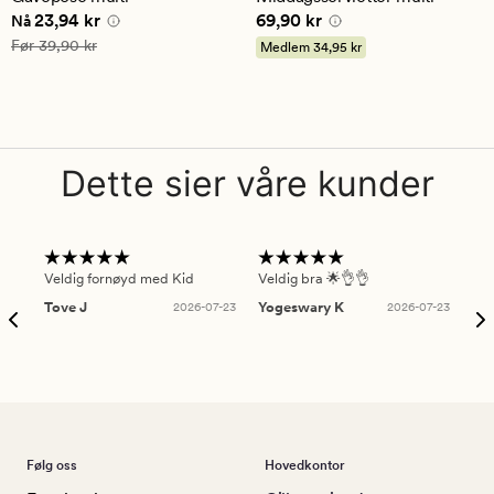
Nåværende pris
23,94 kr
Pris
69,90 kr
23,94 kr
69,90 kr
Nå
Vanlig pris
39,90 kr
Før
39,90 kr
Medlem
34,95 kr
Dette sier våre kunder
Veldig fornøyd med Kid
Veldig bra 🌟👌👌
Gre
Tove J
2026-07-23
Yogeswary K
2026-07-23
An
Følg oss
Hovedkontor