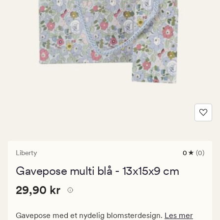
Liberty
0
(0)
0
anmeldels
Gavepose multi blå - 13x15x9 cm
med
en
Pris
Pris
29,90 kr
gjennomsni
29,90 kr
vurdering
29,90
på
kr.
0
Gavepose med et nydelig blomsterdesign.
Les mer