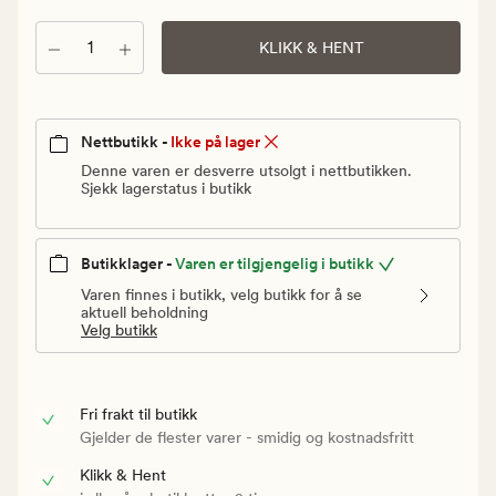
Vanlig
pris
Antall
KLIKK & HENT
29,90
kr
Nettbutikk -
Ikke på lager
Denne varen er desverre utsolgt i nettbutikken.
Sjekk lagerstatus i butikk
Butikklager -
Varen er tilgjengelig i butikk
Varen finnes i butikk, velg butikk for å se
aktuell beholdning
Velg butikk
Fri frakt til butikk
Gjelder de flester varer - smidig og kostnadsfritt
Klikk & Hent