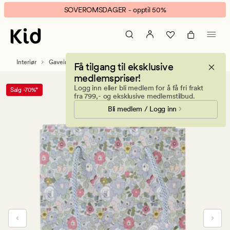
Liberty
Animert
SOVEROMSDAGER - opptil 50%
gavepose
banner.
multi
Klikk
blå
ESCAPE
for
Interiør
Gaveinnpakning og partytilbehør
Få tilgang til eksklusive
å
medlemspriser!
pause.
Logg inn eller bli medlem for å få fri frakt
Salg -70%*
fra 799,- og eksklusive medlemstilbud.
Bli medlem / Logg inn