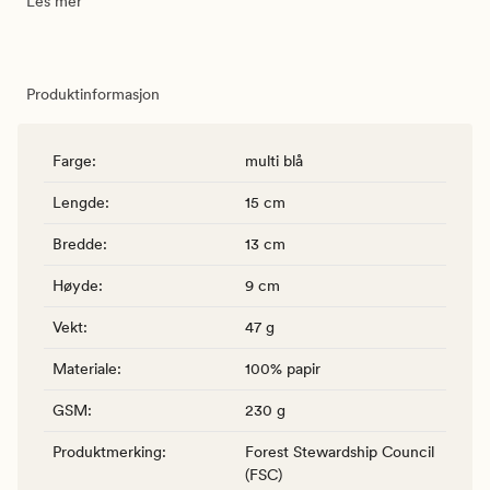
Les mer
Produktinformasjon
Farge
:
multi blå
Lengde
:
15 cm
Bredde
:
13 cm
Høyde
:
9 cm
Vekt
:
47 g
Materiale
:
100% papir
GSM
:
230 g
Produktmerking
:
Forest Stewardship Council
(FSC)