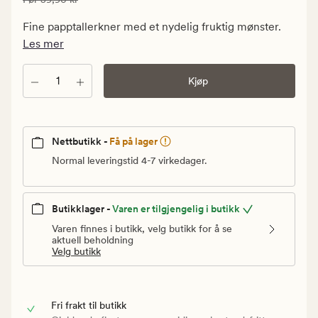
kr.
Vanlig
Fine papptallerkner med et nydelig fruktig mønster.
pris
Les mer
17,97
kr
Antall
Kjøp
Nettbutikk -
Få på lager
Normal leveringstid 4-7 virkedager.
Butikklager -
Varen er tilgjengelig i butikk
Varen finnes i butikk, velg butikk for å se
aktuell beholdning
Velg butikk
Fri frakt til butikk