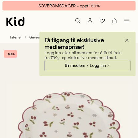
Hipp
Animert
SOVEROMSDAGER - opptil 50%
hipp
banner.
papptallerken
Klikk
8pk
ESCAPE
multi
for
Interiør
Gaveinnpakning og partytilbehør
Få tilgang til eksklusive
rød
å
medlemspriser!
pause.
Logg inn eller bli medlem for å få fri frakt
-40%
fra 799,- og eksklusive medlemstilbud.
Bli medlem / Logg inn