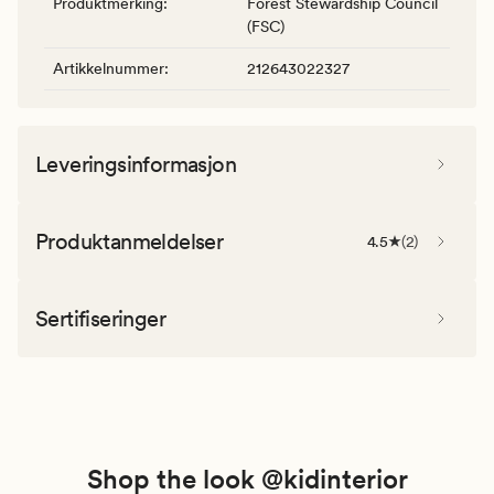
Produktmerking
:
Forest Stewardship Council
(FSC)
Artikkelnummer
:
212643022327
Leveringsinformasjon
Produktanmeldelser
4.5
(
2
)
Sertifiseringer
Shop the look @kidinterior