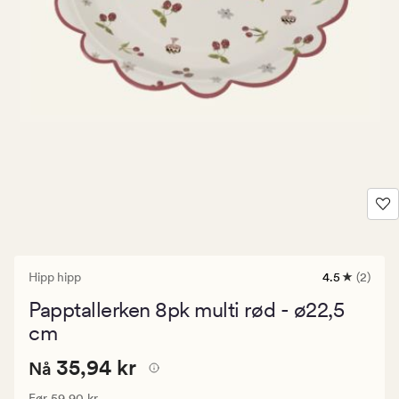
Hipp hipp
4.5
(2)
2
anmeldelse
Papptallerken 8pk multi rød - ø22,5
med
en
cm
gjennomsnit
vurdering
Pris
Nåværende pris
35,94 kr
35,94 kr
Nå
på
4.5
35,94
Vanlig pris
59,90 kr
Før
59,90 kr