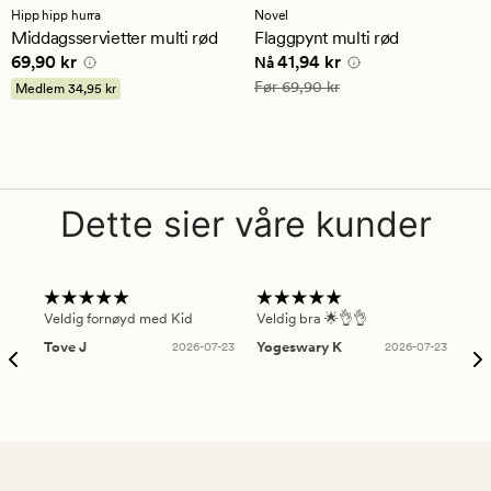
med
med
Hipp hipp hurra
Novel
en
en
Middagsservietter multi rød
Flaggpynt multi rød
gjennomsnittlig
gjennomsnittlig
Pris
69,90 kr
Nåværende pris
41,94 kr
69,90 kr
41,94 kr
vurdering
vurdering
Nå
på
på
Vanlig pris
69,90 kr
Før
69,90 kr
Medlem
34,95 kr
5
3.5
Dette sier våre kunder
Veldig fornøyd med Kid
Veldig bra 🌟👌👌
Gre
Tove J
2026-07-23
Yogeswary K
2026-07-23
An