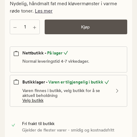
Vanlig
Nydelig, håndmalt fat med kløvermønster i varme
pris
røde toner.
Les mer
119,97
kr
Antall
Kjøp
Nettbutikk -
På lager
Normal leveringstid 4-7 virkedager.
Butikklager -
Varen er tilgjengelig i butikk
Varen finnes i butikk, velg butikk for å se
aktuell beholdning
Velg butikk
Fri frakt til butikk
Gjelder de flester varer - smidig og kostnadsfritt