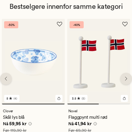
Bestselgere innenfor samme kategori
-50%
-40%
5
(4)
3.5
(5)
4
5
anmeldelser
anmeldelser
med
med
Clover
Novel
en
en
Skål lys blå
Flaggpynt multi rød
gjennomsnittlig
gjennomsnittlig
Nåværende pris
59,95 kr
Nåværende pris
41,94 kr
59,95 kr
41,94 kr
vurdering
vurdering
Nå
Nå
på
på
Vanlig pris
119,90 kr
Vanlig pris
69,90 kr
Før
119,90 kr
Før
69,90 kr