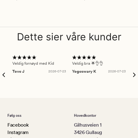
5
3.5
Dette sier våre kunder
Veldig fornøyd med Kid
Veldig bra 🌟👌👌
Gre
Tove J
2026-07-23
Yogeswary K
2026-07-23
An
Følg oss
Hovedkontor
Facebook
Gilhusveien 1
Instagram
3426 Gullaug