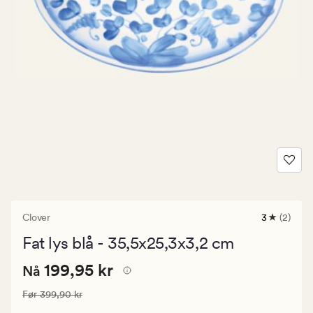
Clover
3
(2)
2
anmeldels
Fat lys blå - 35,5x25,3x3,2 cm
med
en
Pris
Nåværende pris
199,95 kr
gjennomsni
199,95 kr
Nå
vurdering
199,95
på
Vanlig pris
399,90 kr
Før
399,90 kr
kr.
3