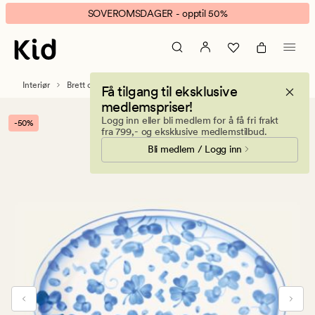
Clover
Animert
SOVEROMSDAGER - opptil 50%
fat
banner.
lys
Klikk
blå
ESCAPE
for
Interiør
Brett og fat
Få tilgang til eksklusive
å
medlemspriser!
pause.
Logg inn eller bli medlem for å få fri frakt
-50%
fra 799,- og eksklusive medlemstilbud.
Bli medlem / Logg inn