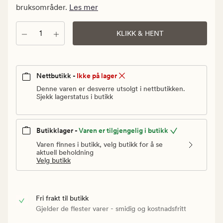
Vanlig
bruksområder.
Les mer
pris
75
Antall
KLIKK & HENT
kr
Nettbutikk -
Ikke på lager
Denne varen er desverre utsolgt i nettbutikken.
Sjekk lagerstatus i butikk
Butikklager -
Varen er tilgjengelig i butikk
Varen finnes i butikk, velg butikk for å se
aktuell beholdning
Velg butikk
Fri frakt til butikk
Gjelder de flester varer - smidig og kostnadsfritt