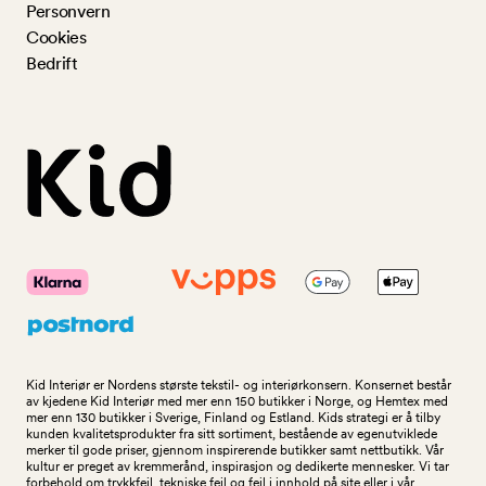
Personvern
Cookies
Bedrift
Kid Interiør er Nordens største tekstil- og interiørkonsern. Konsernet består
av kjedene Kid Interiør med mer enn 150 butikker i Norge, og Hemtex med
mer enn 130 butikker i Sverige, Finland og Estland. Kids strategi er å tilby
kunden kvalitetsprodukter fra sitt sortiment, bestående av egenutviklede
merker til gode priser, gjennom inspirerende butikker samt nettbutikk. Vår
kultur er preget av kremmerånd, inspirasjon og dedikerte mennesker. Vi tar
forbehold om trykkfeil, tekniske feil og feil i innhold på site eller i vår