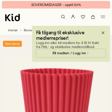
Vita
Animert
SOVEROMSDAGER - opptil 50%
utepotte
banner.
rød
Klikk
ESCAPE
for
Interiør
Blomsterpotter
Utepotter og krukker
Få tilgang til eksklusive
å
medlemspriser!
pause.
Logg inn eller bli medlem for å få fri frakt
Siste sjanse
fra 799,- og eksklusive medlemstilbud.
Bli medlem / Logg inn