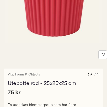
Vita,
Forms & Objects
5
(44)
44
anmeldelse
Utepotte rød - 25x25x25 cm
med
en
Pris
Pris
75 kr
gjennomsnit
75 kr
vurdering
75
på
kr.
5
En utendørs blomsterpotte som har flere