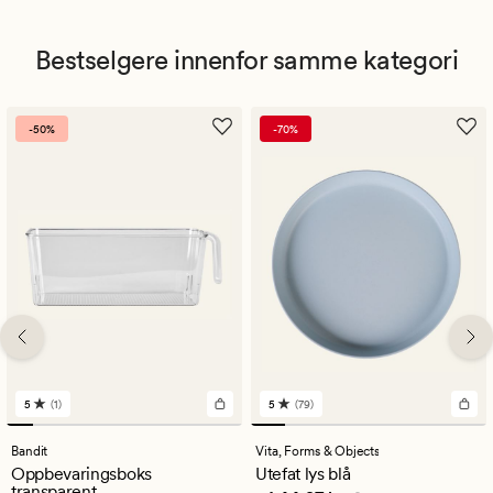
Bestselgere innenfor samme kategori
-50%
-70%
5
(1)
5
(79)
1
79
anmeldelser
anmeldelser
med
med
Bandit
Vita,
Forms & Objects
en
en
Oppbevaringsboks
Utefat lys blå
gjennomsnittlig
gjennomsnittlig
transparent