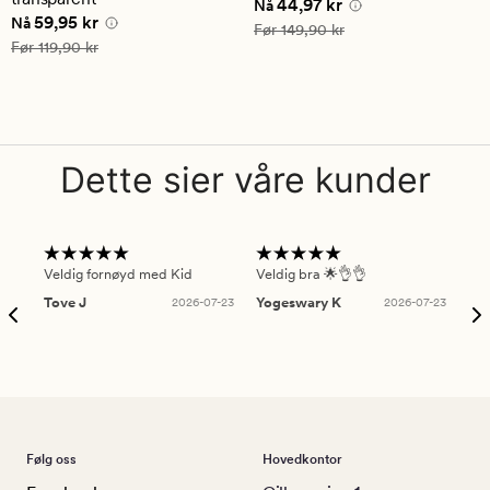
Nåværende pris
44,97 kr
44,97 kr
vurdering
vurdering
Nå
Nåværende pris
59,95 kr
59,95 kr
på
på
Nå
Vanlig pris
149,90 kr
Før
149,90 kr
5
5
Vanlig pris
119,90 kr
Før
119,90 kr
Dette sier våre kunder
Veldig fornøyd med Kid
Veldig bra 🌟👌👌
Gre
Tove J
2026-07-23
Yogeswary K
2026-07-23
An
Følg oss
Hovedkontor