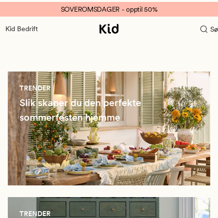
SOVEROMSDAGER - opptil 50%
Kid Bedrift
Sø
TRENDER
Slik skaper du den perfekte
sommerfesten hjemme
TRENDER