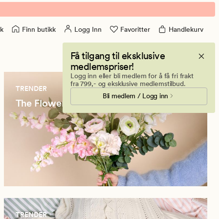
Finn butikk
Logg Inn
Favoritter
Handlekurv
k
Få tilgang til eksklusive
medlemspriser!
Logg inn eller bli medlem for å få fri frakt
fra 799,- og eksklusive medlemstilbud.
TRENDER
Bli medlem / Logg inn
The Flower Shop - Blomster som varer
TRENDER