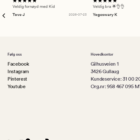
Veldig fornøyd med Kid
Veldig bra 🌟👌👌
Tove J
2026-07-23
Yogeswary K
Følg oss
Hovedkontor
Facebook
Gilhusveien 1
Instagram
3426 Gullaug
Pinterest
Kundeservice: 31 00 2
Youtube
Org.nr: 958 467 095 