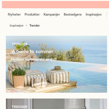
Trender
Animert
banner.
Nyheter
Produkter
Kampanjer
Bestselgere
Inspirasjon
Klikk
ESCAPE
Inspirasjon
Trender
for
å
pause.
TRENDER
A guide to summer
TRENDER