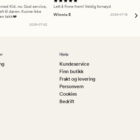
 med Kid. no. God service,
Lett å finne frem! Veldig fornøyd
Pas
elt til døren. Kunne ikke
Winnie E
2026-07-18
Ah
sen takk❤️
2026-07-22
er
Hjelp
ng
Kundeservice
Finn butikk
Frakt og levering
Personvern
Cookies
Bedrift