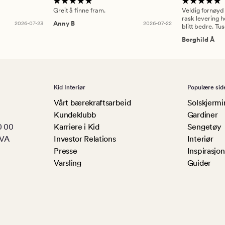
Greit å finne fram.
Veldig fornøyd
rask levering h
2026-07-23
Anny B
2026-07-22
blitt bedre. Tu
Borghild Å
Kid Interiør
Populære sid
Vårt bærekraftsarbeid
Solskjermi
Kundeklubb
Gardiner
0 00
Karriere i Kid
Sengetøy
MVA
Investor Relations
Interiør
Presse
Inspirasjon
Varsling
Guider