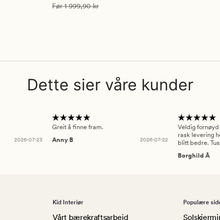
4.5
1
Vanlig pris
1 999,90 kr
Før
1 999,90 kr
Dette sier våre kunder
Greit å finne fram.
Veldig fornøyd
rask levering h
2026-07-23
Anny B
2026-07-22
blitt bedre. Tu
Borghild Å
Kid Interiør
Populære sid
Vårt bærekraftsarbeid
Solskjermi