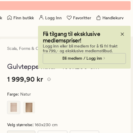
Finn butikk
Logg Inn
Favoritter
Handlekurv
k
Få tilgang til eksklusive
medlemspriser!
Logg inn eller bli medlem for å få fri frakt
Scala,
Forms & Objects
4
(2)
2
fra 799,- og eksklusive medlemstilbud.
anmeldels
Bli medlem / Logg inn
med
en
Gulvteppe natur - 160x230 cm
gjennomsni
vurdering
Pris
Pris
1 999,90 kr
1 999,90 kr
på
4
1
999,90
Farge
:
Natur
kr.
Vanlig
pris
1
:
Velg størrelse
160x230 cm
999,90