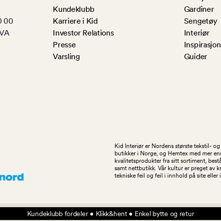
Kundeklubb
Gardiner
0 00
Karriere i Kid
Sengetøy
MVA
Investor Relations
Interiør
Presse
Inspirasjon
Varsling
Guider
Kid Interiør er Nordens største tekstil- 
butikker i Norge, og Hemtex med mer enn 1
kvalitetsprodukter fra sitt sortiment, be
samt nettbutikk. Vår kultur er preget av 
tekniske feil og feil i innhold på site eller
Kundeklubb fordeler • Klikk&hent • Enkel bytte og retur