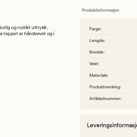
Produktinformasjon
urlig og rustikt uttrykk.
Farge
:
da teppet er håndvevet og i
Lengde
:
Bredde
:
Vekt
:
Materiale
:
Produktmerking
:
Artikkelnummer
:
Leveringsinformasj