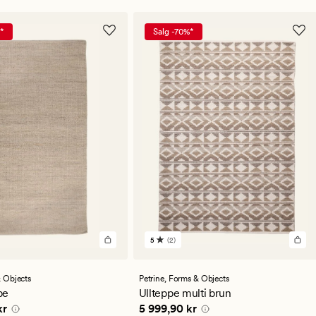
*
Salg -70%*
5
(2)
2
lser
anmeldelser
med
en
 Objects
Petrine,
Forms & Objects
snittlig
gjennomsnittlig
pe
Ullteppe multi brun
ng
vurdering
,90 kr
Pris
5 999,90 kr
kr
5 999,90 kr
på