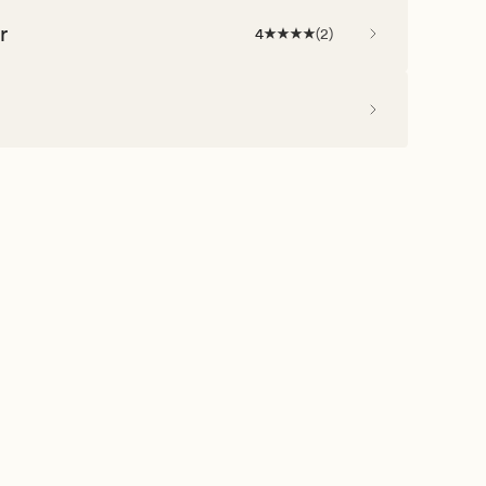
r
4
(
2
)