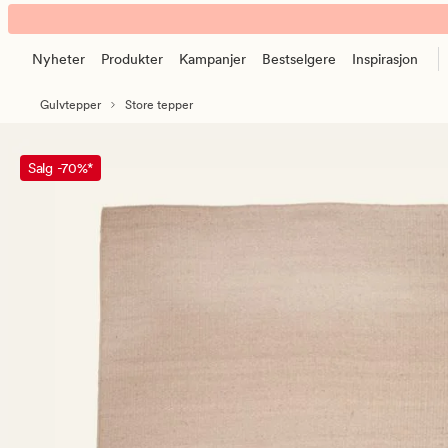
Scala
Animert
gulvteppe
banner.
natur
Nyheter
Produkter
Kampanjer
Bestselgere
Inspirasjon
Klikk
ESCAPE
Gulvtepper
Store tepper
for
å
pause.
Salg -70%*