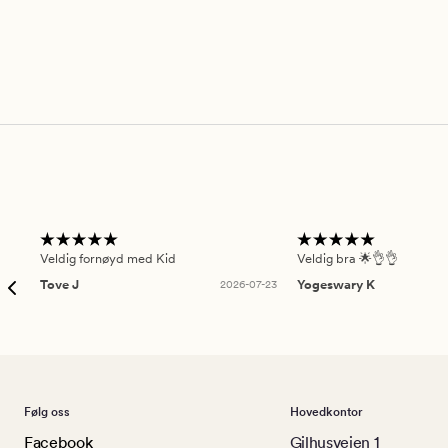
5
4
Veldig fornøyd med Kid
Veldig bra 🌟👌👌
Tove J
2026-07-23
Yogeswary K
Følg oss
Hovedkontor
Facebook
Gilhusveien 1