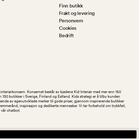
Finn butikk
Frakt og levering
Personvern
Cookies
Bedrift
og interiørkonsern. Konsernet består av kjedene Kid Interiør med mer enn 150
30 butikker i Sverige, Finland og Estland. Kids strategi er å tilby kunden
stående av egenutviklede merker til gode priser, gjennom inspirerende butikker
kremmerånd, inspirasjon og dedikerte mennesker. Vi tar forbehold om trykkfeil,
 i vår chatbot.