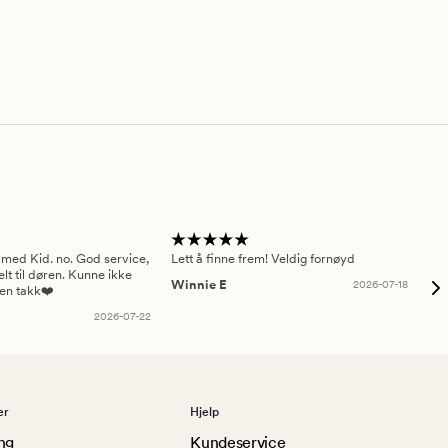
5
 med Kid. no. God service,
Lett å finne frem! Veldig fornøyd
Pas
elt til døren. Kunne ikke
Winnie E
2026-07-18
Ah
sen takk❤️
2026-07-22
er
Hjelp
ng
Kundeservice