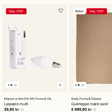
Salg -70%*
Nyhet
Salg -70%*
5
(2)
4
(2)
2
2
anmeldelser
anmeldelser
med
med
en
en
Mignon w/dim E14 3W,
Forms & Objects
Scala,
Forms & Objects
gjennomsnittlig
gjennomsnittlig
Lyspære multi
Gulvteppe mørk sand
vurdering
vurdering
Pris
39,90 kr
Pris
5 999,90 kr
39,90 kr
5 999,90 kr
på
på