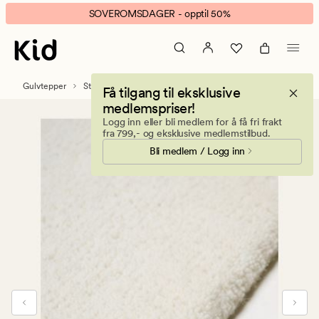
Sana
Animert
SOVEROMSDAGER - opptil 50%
gulvteppe
banner.
offwhite
Klikk
ESCAPE
for
Gulvtepper
Store tepper
Få tilgang til eksklusive
å
medlemspriser!
pause.
Logg inn eller bli medlem for å få fri frakt
fra 799,- og eksklusive medlemstilbud.
Bli medlem / Logg inn