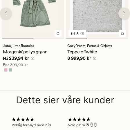
3.5
(3)
3
anmeldelser
med
Juno,
Little Roomies
CozyDream,
Forms & Objects
en
Morgenkåpe lys grønn
Teppe offwhite
gjennomsnittlig
Nåværende pris
239,94 kr
Pris
8 999,90 kr
239,94 kr
8 999,90 kr
vurdering
Nå
på
Vanlig pris
399,90 kr
Før
399,90 kr
3.5
Dette sier våre kunder
Veldig fornøyd med Kid
Veldig bra 🌟👌👌
Gre