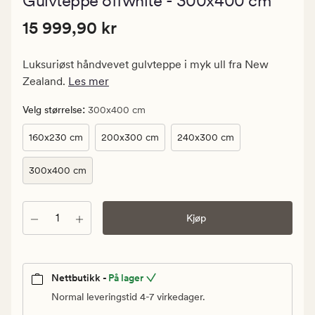
Gulvteppe offwhite - 300x400 cm
med
en
Pris
Pris
15 999,90 kr
gjennomsn
15 999,90 kr
vurdering
15
på
999,90
5
Luksuriøst håndvevet gulvteppe i myk ull fra New
kr.
Zealand.
Les mer
Vanlig
pris
:
Velg størrelse
300x400 cm
15
160x230 cm
200x300 cm
240x300 cm
999,90
kr
300x400 cm
Antall
Kjøp
Nettbutikk -
På lager
Normal leveringstid 4-7 virkedager.