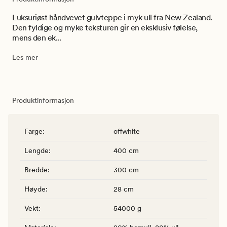
Luksuriøst håndvevet gulvteppe i myk ull fra New Zealand.
Den fyldige og myke teksturen gir en eksklusiv følelse,
mens den ek...
Les mer
Produktinformasjon
Farge
:
offwhite
Lengde
:
400 cm
Bredde
:
300 cm
Høyde
:
28 cm
Vekt
:
54000 g