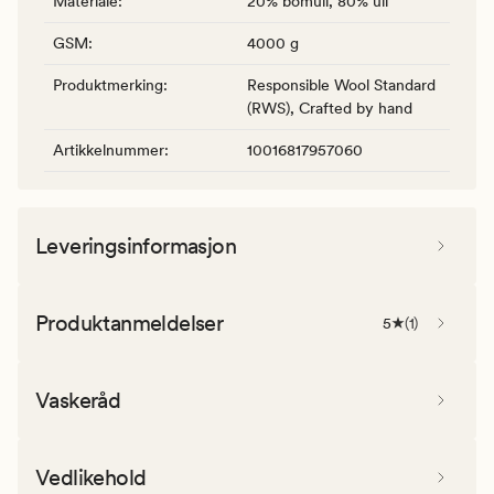
Materiale
:
20% bomull, 80% ull
GSM
:
4000 g
Produktmerking
:
Responsible Wool Standard
(RWS), Crafted by hand
Artikkelnummer
:
10016817957060
Leveringsinformasjon
Produktanmeldelser
5
(
1
)
Vaskeråd
Vedlikehold