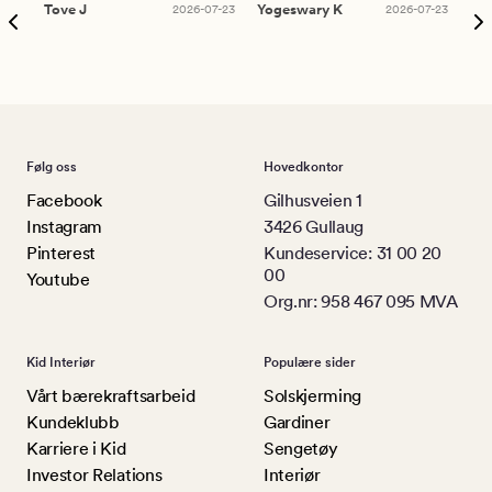
Tove J
2026-07-23
Yogeswary K
2026-07-23
An
Følg oss
Hovedkontor
Facebook
Gilhusveien 1
Instagram
3426 Gullaug
Pinterest
Kundeservice: 31 00 20
00
Youtube
Org.nr: 958 467 095 MVA
Kid Interiør
Populære sider
Vårt bærekraftsarbeid
Solskjerming
Kundeklubb
Gardiner
Karriere i Kid
Sengetøy
Investor Relations
Interiør