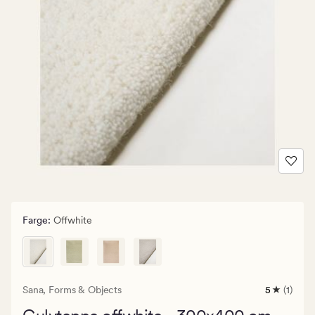
Farge
:
Offwhite
Sana,
Forms & Objects
5
(1)
1
anmeldels