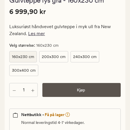
Gulvteppe lys grå - 160x230 cm
med
en
Pris
Pris
6 999,90 kr
gjennomsn
6 999,90 kr
vurdering
6
på
999,90
5
Luksuriøst håndvevet gulvteppe i myk ull fra New
kr.
Zealand.
Les mer
Vanlig
pris
:
Velg størrelse
160x230 cm
6
160x230 cm
200x300 cm
240x300 cm
999,90
kr
300x400 cm
Antall
Kjøp
Nettbutikk -
Få på lager
Normal leveringstid 4-7 virkedager.