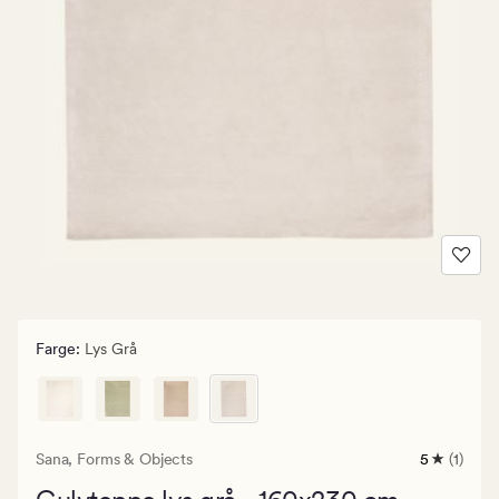
Farge
:
Lys Grå
Sana,
Forms & Objects
5
(1)
1
anmeldels