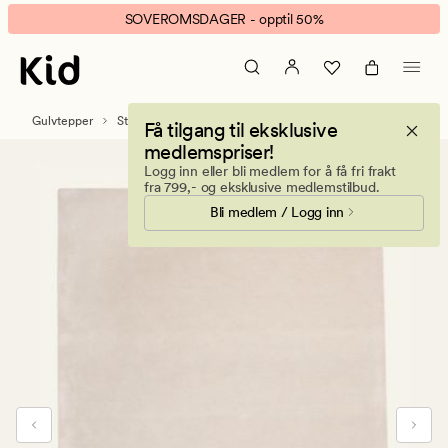
Sana
Animert
SOVEROMSDAGER - opptil 50%
gulvteppe
banner.
lys
Klikk
grå
ESCAPE
for
Gulvtepper
Store tepper
Få tilgang til eksklusive
å
medlemspriser!
pause.
Logg inn eller bli medlem for å få fri frakt
fra 799,- og eksklusive medlemstilbud.
Bli medlem / Logg inn