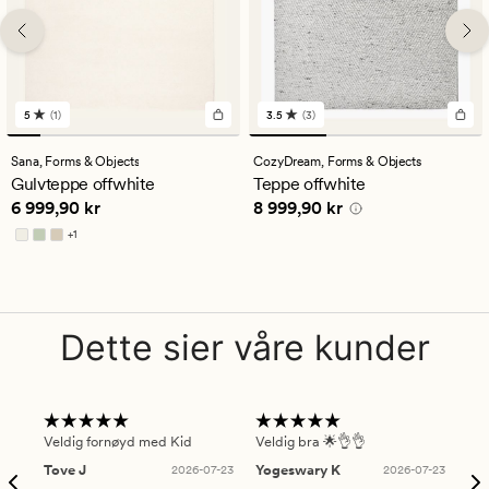
5
(1)
3.5
(3)
1
3
anmeldelser
anmeldelser
med
med
Sana,
Forms & Objects
CozyDream,
Forms & Objects
en
en
Gulvteppe offwhite
Teppe offwhite
gjennomsnittlig
gjennomsnittlig
Pris
6 999,90 kr
Pris
8 999,90 kr
6 999,90 kr
8 999,90 kr
vurdering
vurdering
på
på
+
1
5
3.5
Tilgjengelig i flere farger
Dette sier våre kunder
Veldig fornøyd med Kid
Veldig bra 🌟👌👌
Gre
Tove J
2026-07-23
Yogeswary K
2026-07-23
An