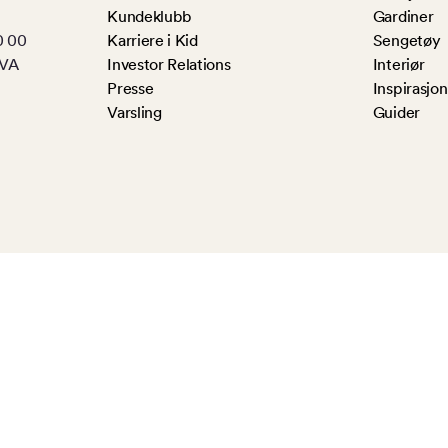
Kundeklubb
Gardiner
0 00
Karriere i Kid
Sengetøy
MVA
Investor Relations
Interiør
Presse
Inspirasjon
Varsling
Guider
Kid Interiør er Nordens største tekstil- 
butikker i Norge, og Hemtex med mer enn 1
kvalitetsprodukter fra sitt sortiment, be
samt nettbutikk. Vår kultur er preget av 
tekniske feil og feil i innhold på site eller
Kundeklubb fordeler • Klikk&hent • Enkel bytte og retur