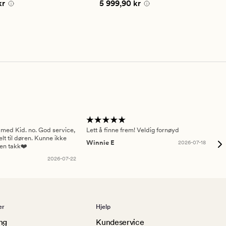
,90 kr
Pris
5 999,90 kr
kr
5 999,90 kr
på
3
 med Kid. no. God service,
Lett å finne frem! Veldig fornøyd
Pas
elt til døren. Kunne ikke
Winnie E
2026-07-18
Ah
sen takk❤️
2026-07-22
er
Hjelp
ng
Kundeservice