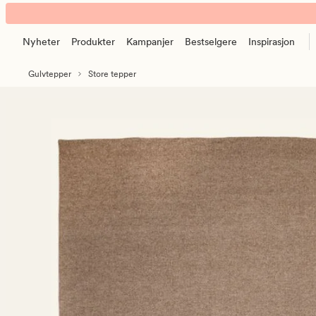
London
Animert
ullteppe
banner.
brun
Nyheter
Produkter
Kampanjer
Bestselgere
Inspirasjon
Klikk
ESCAPE
Gulvtepper
Store tepper
for
å
pause.