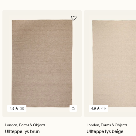
4.5
(11)
4.5
(11)
11
11
anmeldelser
anmeldelser
med
med
en
en
London,
Forms & Objects
London,
Forms & Objects
gjennomsnittlig
gjennomsnittlig
Ullteppe lys brun
Ullteppe lys beige
vurdering
vurdering