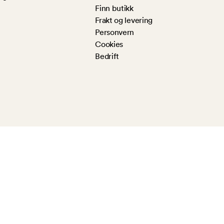
Finn butikk
Frakt og levering
Personvern
Cookies
Bedrift
og interiørkonsern. Konsernet består av kjedene Kid Interiør med mer enn 150
30 butikker i Sverige, Finland og Estland. Kids strategi er å tilby kunden
stående av egenutviklede merker til gode priser, gjennom inspirerende butikker
kremmerånd, inspirasjon og dedikerte mennesker. Vi tar forbehold om trykkfeil,
 i vår chatbot.