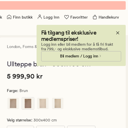
Finn butikk
Logg Inn
Favoritter
Handlekurv
k
Få tilgang til eksklusive
medlemspriser!
Logg inn eller bli medlem for å få fri frakt
London,
Forms & Objects
4.5
(11)
11
fra 799,- og eksklusive medlemstilbud.
anmeldelser
Bli medlem / Logg inn
med
en
Ullteppe brun - 300x400 cm
gjennomsnit
vurdering
Pris
Pris
5 999,90 kr
5 999,90 kr
på
4.5
5
999,90
Farge
:
Brun
kr.
Vanlig
pris
5
:
Velg størrelse
300x400 cm
999,90