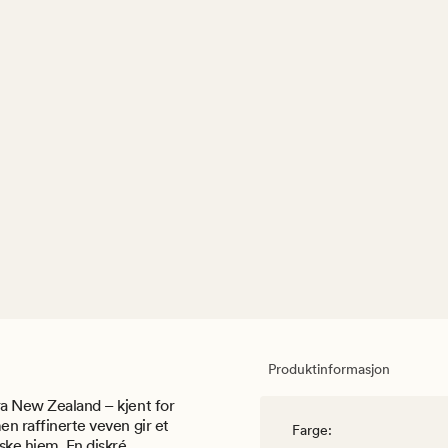
Produktinformasjon
fra New Zealand – kjent for
en raffinerte veven gir et
Farge
:
ske hjem. En diskré