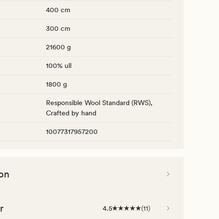
400 cm
300 cm
21600 g
100% ull
1800 g
Responsible Wool Standard (RWS),
Crafted by hand
10077317957200
on
r
4.5
(
11
)