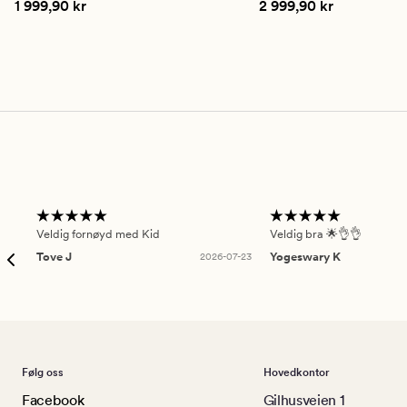
Pris
1 999,90 kr
Pris
2 999,90 kr
1 999,90 kr
2 999,90 kr
på
på
4.5
4.5
Veldig fornøyd med Kid
Veldig bra 🌟👌👌
Tove J
2026-07-23
Yogeswary K
Følg oss
Hovedkontor
Facebook
Gilhusveien 1