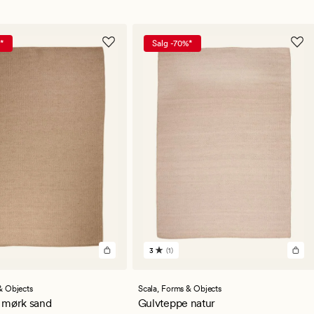
*
Salg -70%*
3
(1)
1
lser
anmeldelser
med
en
& Objects
Scala,
Forms & Objects
snittlig
gjennomsnittlig
 mørk sand
Gulvteppe natur
ng
vurdering