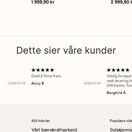
Pris
1 999,90 kr
Pris
2 999
1 999,90 kr
2 999,90 
på
på
4.5
3
Dette sier våre kunder
Greit å finne fram.
Veldig fornøyd
rask levering h
2026-07-23
Anny B
2026-07-22
blitt bedre. Tu
Borghild Å
Kid Interiør
Populære sid
Vårt bærekraftsarbeid
Solskjermi