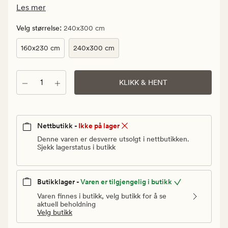
kr.
Les mer
Vanlig
pris
:
Velg størrelse
240x300 cm
3
160x230 cm
240x300 cm
999,90
kr
Antall
KLIKK & HENT
Nettbutikk -
Ikke på lager
Denne varen er desverre utsolgt i nettbutikken.
Sjekk lagerstatus i butikk
Butikklager -
Varen er tilgjengelig i butikk
Varen finnes i butikk, velg butikk for å se
aktuell beholdning
Velg butikk