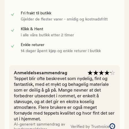
Fri frakt til butikk
Gjelder de flester varer - smidig og kostnadsfritt
Klikk & Hent
i alle våre butikk etter 2 timer
Enkle returer
14 dager åpent kjøp og enkle returer i butikk
Anmeldelsesammendrag
Teppet blir ofte beskrevet som nydelig, fint og
fantastisk, med et mykt og behagelig materiale
som er deilig å gå på. Mange nevner at det
forbedrer utseendet i rommet, er enkelt å
støvsuge, og at det gir en ekstra koselig
atmosfære. Flere brukere er også meget
fornøyde med teppets kvalitet og hvor fint det ser
ut i hjemmet.
AI-generert sammendrag av
Verified by Trustvoice
kundeanmeldelser