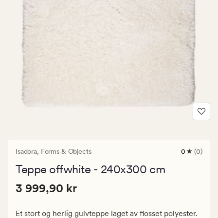
Isadora,
Forms & Objects
0
(0)
0
anmeldels
Teppe offwhite - 240x300 cm
med
en
Pris
Pris
3 999,90 kr
gjennomsni
3 999,90 kr
vurdering
3
på
999,90
0
Et stort og herlig gulvteppe laget av flosset polyester.