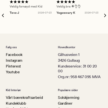
Veldig fornøyd med Kid
Veldig bra 🌟👌👌
Gre
Tove J
2026-07-23
Yogeswary K
2026-07-23
An
Følg oss
Hovedkontor
Facebook
Gilhusveien 1
Instagram
3426 Gullaug
Pinterest
Kundeservice: 31 00 20
00
Youtube
Org.nr: 958 467 095 MVA
Kid Interiør
Populære sider
Vårt bærekraftsarbeid
Solskjerming
Kundeklubb
Gardiner