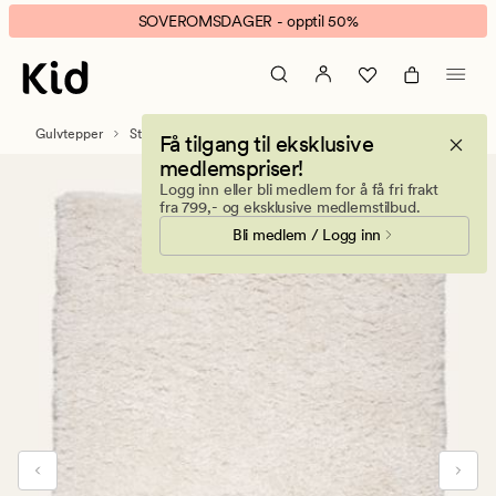
Isadora
Animert
SOVEROMSDAGER - opptil 50%
teppe
banner.
offwhite
Klikk
ESCAPE
for
Gulvtepper
Store tepper
Få tilgang til eksklusive
å
medlemspriser!
pause.
Logg inn eller bli medlem for å få fri frakt
fra 799,- og eksklusive medlemstilbud.
Bli medlem / Logg inn