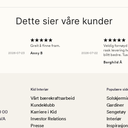
Dette sier våre kunder
Greit å finne fram.
Veldig fornøyd
rask levering h
2026-07-23
Anny B
2026-07-22
blitt bedre. Tu
Borghild Å
Kid Interiør
Populære sid
Vårt bærekraftsarbeid
Solskjermi
Kundeklubb
Gardiner
0 00
Karriere i Kid
Sengetøy
MVA
Investor Relations
Interiør
Presse
Inspirasjon