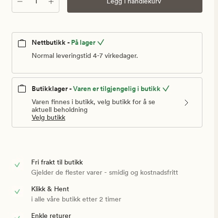
Antall
Legg i handlekurv
kr
Nettbutikk -
På lager
Normal leveringstid 4-7 virkedager.
Butikklager -
Varen er tilgjengelig i butikk
Varen finnes i butikk, velg butikk for å se
aktuell beholdning
Velg butikk
Fri frakt til butikk
Gjelder de flester varer - smidig og kostnadsfritt
Klikk & Hent
i alle våre butikk etter 2 timer
Enkle returer