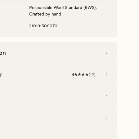
Responsible Wool Standard (RWS),
Crafted by hand
210191300070
on
r
4
(
12
)