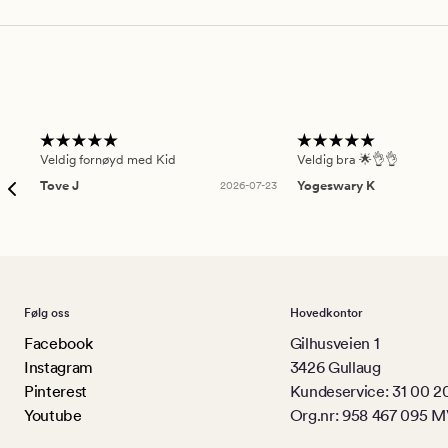
Veldig fornøyd med Kid
Veldig bra 🌟👌👌
Tove J
2026-07-23
Yogeswary K
Følg oss
Hovedkontor
Facebook
Gilhusveien 1
Instagram
3426 Gullaug
Pinterest
Kundeservice: 31 00 2
Youtube
Org.nr: 958 467 095 