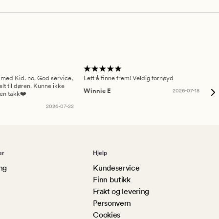
 med Kid. no. God service,
Lett å finne frem! Veldig fornøyd
Pas
elt til døren. Kunne ikke
Winnie E
2026-07-18
Ah
sen takk❤️
2026-07-22
er
Hjelp
ng
Kundeservice
Finn butikk
Frakt og levering
Personvern
Cookies