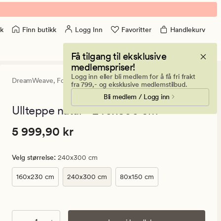
Finn butikk
Logg Inn
Favoritter
Handlekurv
k
Få tilgang til eksklusive
medlemspriser!
Logg inn eller bli medlem for å få fri frakt
DreamWeave,
Forms & Objects
4
(12)
12
fra 799,- og eksklusive medlemstilbud.
anmeldelse
Bli medlem / Logg inn
med
en
Ullteppe natur - 240x300 cm
gjennomsni
vurdering
Pris
Pris
5 999,90 kr
5 999,90 kr
på
4
5
999,90
:
Velg størrelse
240x300 cm
kr.
Vanlig
160x230 cm
240x300 cm
80x150 cm
pris
5
999,90