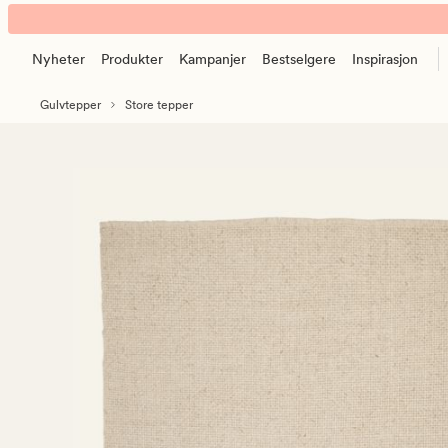
DreamWeave
Animert
ullteppe
banner.
natur
Nyheter
Produkter
Kampanjer
Bestselgere
Inspirasjon
Klikk
ESCAPE
Gulvtepper
Store tepper
for
å
pause.