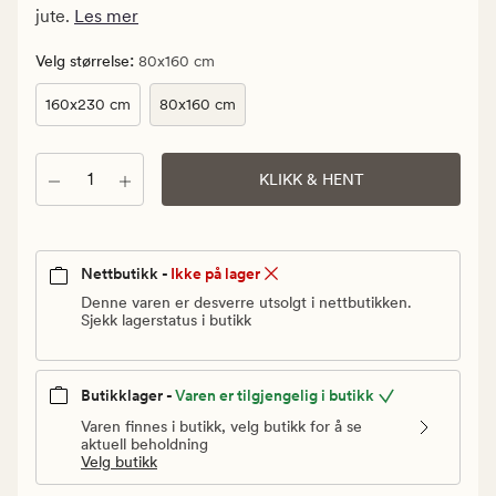
Vanlig
jute.
Les mer
pris
210
:
Velg størrelse
80x160 cm
kr
160x230 cm
80x160 cm
Antall
KLIKK & HENT
Nettbutikk -
Ikke på lager
Denne varen er desverre utsolgt i nettbutikken.
Sjekk lagerstatus i butikk
Butikklager -
Varen er tilgjengelig i butikk
Varen finnes i butikk, velg butikk for å se
aktuell beholdning
Velg butikk