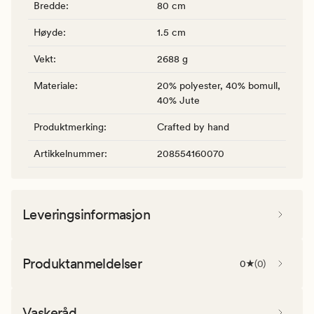
Bredde
:
80 cm
Høyde
:
1.5 cm
Vekt
:
2688 g
Materiale
:
20% polyester, 40% bomull,
40% Jute
Produktmerking
:
Crafted by hand
Artikkelnummer
:
208554160070
Leveringsinformasjon
Produktanmeldelser
0
(
0
)
Vaskeråd