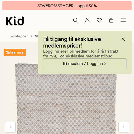
Atelier
Animert
SOVEROMSDAGER - opptil 50%
teppe
banner.
natur
Klikk
ESCAPE
for
Gulvtepper
Store tepper
Få tilgang til eksklusive
å
medlemspriser!
pause.
Logg inn eller bli medlem for å få fri frakt
Siste sjanse
fra 799,- og eksklusive medlemstilbud.
Bli medlem / Logg inn