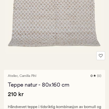
Atelier,
Camilla Pihl
0
(0)
0
anmeldels
Teppe natur - 80x160 cm
med
en
Pris
Pris
210 kr
gjennomsni
210 kr
vurdering
210
på
kr.
0
Håndvevet teppe i tidsriktig kombinasjon av bomull og