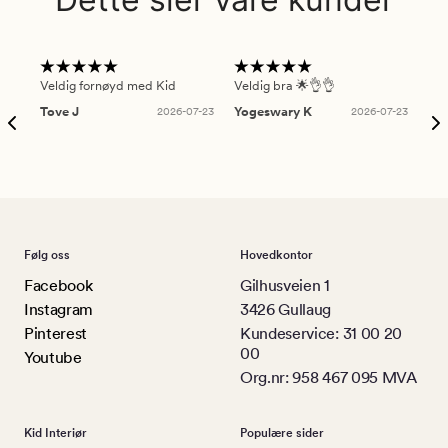
Veldig fornøyd med Kid
Veldig bra 🌟👌👌
Gre
Tove J
2026-07-23
Yogeswary K
2026-07-23
An
Følg oss
Hovedkontor
Facebook
Gilhusveien 1
Instagram
3426 Gullaug
Pinterest
Kundeservice: 31 00 20
00
Youtube
Org.nr: 958 467 095 MVA
Kid Interiør
Populære sider