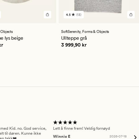
4.5
(13)
13
lser
anmeldelser
med
en
 Objects
SoftSerenity,
Forms & Objects
snittlig
gjennomsnittlig
e lys beige
Ullteppe grå
ng
vurdering
,90 kr
Pris
3 999,90 kr
kr
3 999,90 kr
på
4.5
 med Kid. no. God service,
Lett å finne frem! Veldig fornøyd
Pas
elt til døren. Kunne ikke
Winnie E
2026-07-18
Ah
sen takk❤️