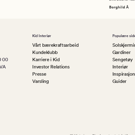
Borghild Å
Kid Interiør
Populære sid
Vårt bærekraftsarbeid
Solskjermi
Kundeklubb
Gardiner
0 00
Karriere i Kid
Sengetøy
MVA
Investor Relations
Interiør
Presse
Inspirasjon
Varsling
Guider