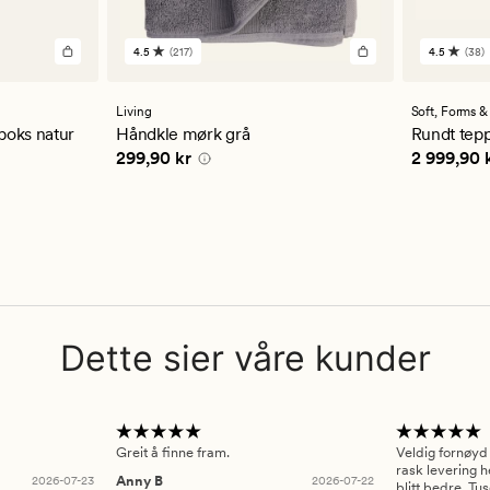
4.5
(217)
4.5
(38)
217
38
anmeldelser
anmelde
med
med
en
en
Living
Soft,
Forms &
gjennomsnittlig
gjennom
boks natur
Håndkle mørk grå
Rundt tepp
vurdering
vurderi
5 kr
Pris
299,90 kr
Pris
2 999
299,90 kr
2 999,90 
på
på
4.5
4.5
Dette sier våre kunder
Greit å finne fram.
Veldig fornøyd
rask levering h
2026-07-23
Anny B
2026-07-22
blitt bedre. Tu