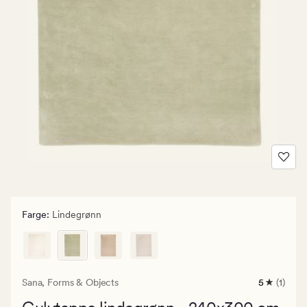
Farge
:
Lindegrønn
Sana,
Forms & Objects
5
(1)
1
anmeldels