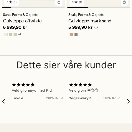
5
(1)
3
(1)
1
1
anmeldelser
anmeldelser
med
med
Sana,
Forms & Objects
Scala,
Forms & Objects
en
en
Gulvteppe offwhite
Gulvteppe mørk sand
gjennomsnittlig
gjennomsnittlig
Pris
6 999,90 kr
Pris
5 999,90 kr
6 999,90 kr
5 999,90 kr
vurdering
vurdering
på
på
+
1
5
3
Tilgjengelig i flere farger
Dette sier våre kunder
Veldig fornøyd med Kid
Veldig bra 🌟👌👌
Gre
Tove J
2026-07-23
Yogeswary K
2026-07-23
An