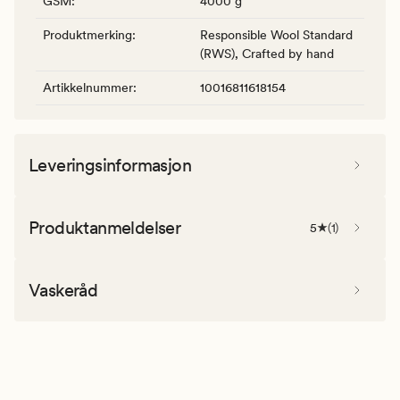
GSM
:
4000 g
Produktmerking
:
Responsible Wool Standard
(RWS), Crafted by hand
Artikkelnummer
:
10016811618154
Leveringsinformasjon
Produktanmeldelser
5
(
1
)
Vaskeråd