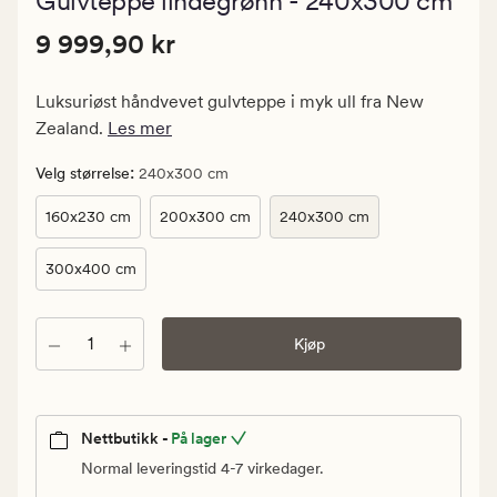
Gulvteppe lindegrønn - 240x300 cm
med
en
Pris
Pris
9 999,90 kr
gjennomsn
9 999,90 kr
vurdering
9
på
999,90
5
Luksuriøst håndvevet gulvteppe i myk ull fra New
kr.
Zealand.
Les mer
Vanlig
pris
:
Velg størrelse
240x300 cm
9
160x230 cm
200x300 cm
240x300 cm
999,90
kr
300x400 cm
Antall
Kjøp
Nettbutikk -
På lager
Normal leveringstid 4-7 virkedager.