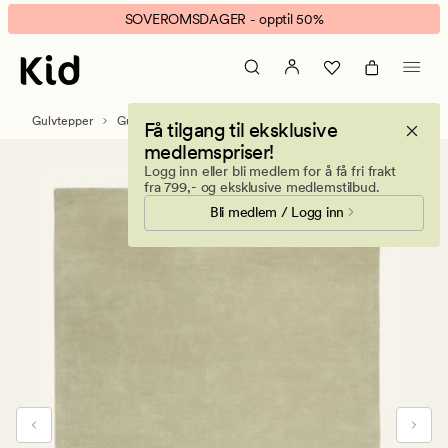
Sana
Animert
SOVEROMSDAGER - opptil 50%
gulvteppe
banner.
lindegrønn
Klikk
ESCAPE
for
Gulvtepper
Gulvtepper i ull
Få tilgang til eksklusive
å
medlemspriser!
pause.
Logg inn eller bli medlem for å få fri frakt
fra 799,- og eksklusive medlemstilbud.
Bli medlem / Logg inn