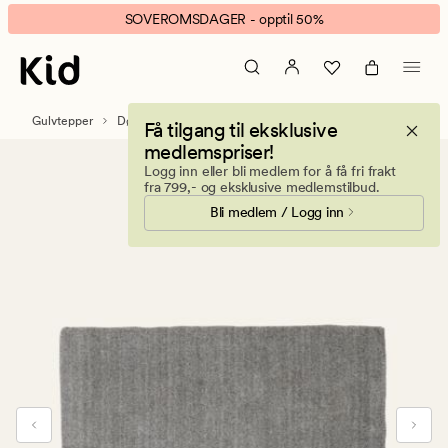
SoothingWool
Animert
SOVEROMSDAGER - opptil 50%
dørmatte
banner.
grå
Klikk
ESCAPE
for
Gulvtepper
Dørmatter
Få tilgang til eksklusive
å
medlemspriser!
pause.
Logg inn eller bli medlem for å få fri frakt
fra 799,- og eksklusive medlemstilbud.
Bli medlem / Logg inn