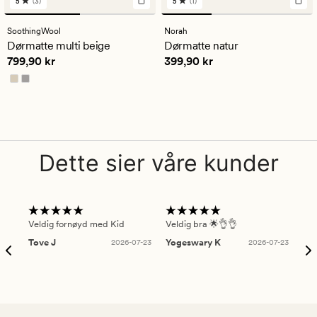
5
(3)
5
(1)
3
1
anmeldelser
anmeldelser
med
med
SoothingWool
Norah
en
en
Dørmatte multi beige
Dørmatte natur
gjennomsnittlig
gjennomsnittlig
Pris
799,90 kr
Pris
399,90 kr
799,90 kr
399,90 kr
vurdering
vurdering
på
på
5
5
Dette sier våre kunder
Veldig fornøyd med Kid
Veldig bra 🌟👌👌
Gre
Tove J
2026-07-23
Yogeswary K
2026-07-23
An