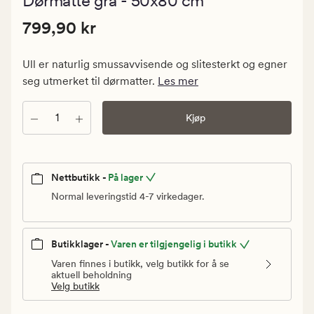
Dørmatte grå - 50x80 cm
med
en
Pris
Pris
799,90 kr
gjennomsni
799,90 kr
vurdering
799,90
på
kr.
5
Ull er naturlig smussavvisende og slitesterkt og egner
Vanlig
seg utmerket til dørmatter.
Les mer
pris
799,90
Antall
Kjøp
kr
Nettbutikk -
På lager
Normal leveringstid 4-7 virkedager.
Butikklager -
Varen er tilgjengelig i butikk
Varen finnes i butikk, velg butikk for å se
aktuell beholdning
Velg butikk