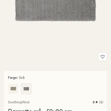
Farge
:
Grå
SoothingWool
5
(3)
3
anmeldels