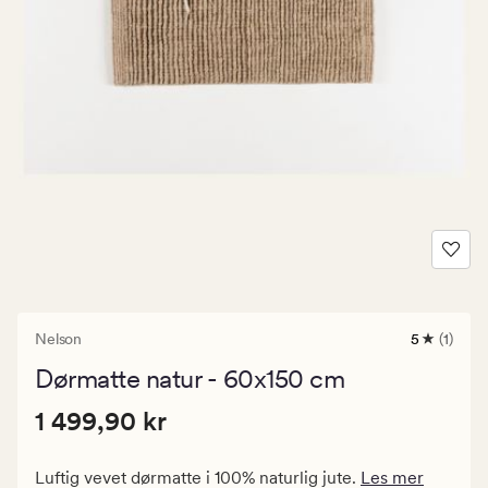
Nelson
5
(1)
1
anmeldels
Dørmatte natur - 60x150 cm
med
en
Pris
Pris
1 499,90 kr
gjennomsn
1 499,90 kr
vurdering
1
på
499,90
5
Luftig vevet dørmatte i 100% naturlig jute.
Les mer