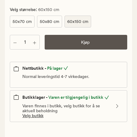
kr.
Vanlig
:
Velg størrelse
60x150 cm
pris
50x70 cm
50x80 cm
60x150 cm
1
499,90
kr
Antall
Kjøp
Nettbutikk -
På lager
Normal leveringstid 4-7 virkedager.
Butikklager -
Varen er tilgjengelig i butikk
Varen finnes i butikk, velg butikk for å se
aktuell beholdning
Velg butikk