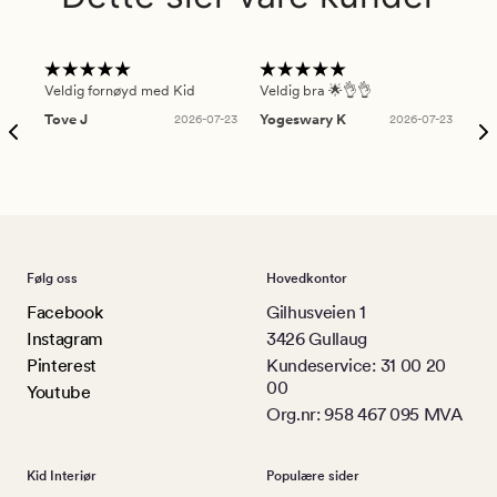
Veldig fornøyd med Kid
Veldig bra 🌟👌👌
Gre
Tove J
2026-07-23
Yogeswary K
2026-07-23
An
Følg oss
Hovedkontor
Facebook
Gilhusveien 1
Instagram
3426 Gullaug
Pinterest
Kundeservice: 31 00 20
00
Youtube
Org.nr: 958 467 095 MVA
Kid Interiør
Populære sider