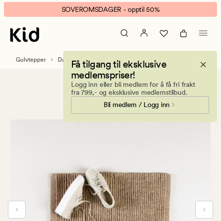
Nelson
Animert
SOVEROMSDAGER - opptil 50%
dørmatte
banner.
natur
Klikk
ESCAPE
for
Gulvtepper
Dørmatter
Få tilgang til eksklusive
å
medlemspriser!
pause.
Logg inn eller bli medlem for å få fri frakt
fra 799,- og eksklusive medlemstilbud.
Bli medlem / Logg inn