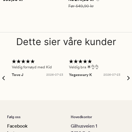
på
på
Vanlig pris
549,90 kr
Før
549,90 kr
5
5
Dette sier våre kunder
Veldig fornøyd med Kid
Veldig bra 🌟👌👌
Gre
Tove J
2026-07-23
Yogeswary K
2026-07-23
An
Følg oss
Hovedkontor
Facebook
Gilhusveien 1