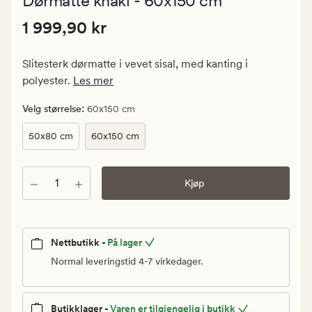
Dørmatte khaki - 60x150 cm
med
en
Pris
Pris
1 999,90 kr
gjennomsnitt
1 999,90 kr
vurdering
1
på
999,90
4.5
Slitesterk dørmatte i vevet sisal, med kanting i
kr.
polyester.
Les mer
Vanlig
pris
:
Velg størrelse
60x150 cm
1
50x80 cm
60x150 cm
999,90
kr
Antall
Kjøp
Nettbutikk -
På lager
Normal leveringstid 4-7 virkedager.
Butikklager -
Varen er tilgjengelig i butikk