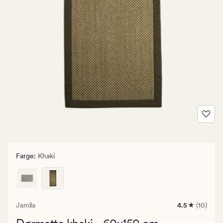
Farge
:
Khaki
Jamila
4.5
(10)
10
anmeldelser