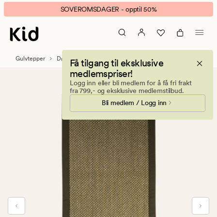
Jamila
Animert
SOVEROMSDAGER - opptil 50%
dørmatte
banner.
khaki
Klikk
ESCAPE
for
Gulvtepper
Dørmatter
Få tilgang til eksklusive
å
medlemspriser!
pause.
Logg inn eller bli medlem for å få fri frakt
fra 799,- og eksklusive medlemstilbud.
Bli medlem / Logg inn