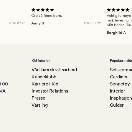
Greit å finne fram.
Veldig fornøyd
rask levering h
2026-07-23
Anny B
2026-07-22
blitt bedre. Tu
Borghild Å
Kid Interiør
Populære sid
Vårt bærekraftsarbeid
Solskjermi
Kundeklubb
Gardiner
0 00
Karriere i Kid
Sengetøy
MVA
Investor Relations
Interiør
Presse
Inspirasjon
Varsling
Guider