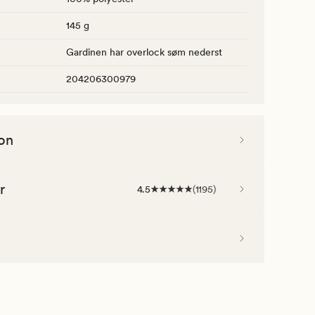
145 g
Gardinen har overlock søm nederst
204206300979
on
r
4.5
(
1195
)