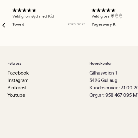
Veldig fornøyd med Kid
Veldig bra 🌟👌👌
Tove J
2026-07-23
Yogeswary K
Følg oss
Hovedkontor
Facebook
Gilhusveien 1
Instagram
3426 Gullaug
Pinterest
Kundeservice: 31 00 2
Youtube
Org.nr: 958 467 095 