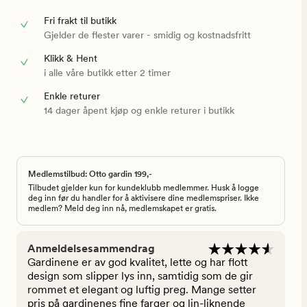
Fri frakt til butikk
Gjelder de flester varer - smidig og kostnadsfritt
Klikk & Hent
i alle våre butikk etter 2 timer
Enkle returer
14 dager åpent kjøp og enkle returer i butikk
Medlemstilbud: Otto gardin 199,-
Tilbudet gjelder kun for kundeklubb medlemmer. Husk å logge
deg inn før du handler for å aktivisere dine medlemspriser. Ikke
medlem? Meld deg inn nå, medlemskapet er gratis.
Anmeldelsesammendrag
Gardinene er av god kvalitet, lette og har flott
design som slipper lys inn, samtidig som de gir
rommet et elegant og luftig preg. Mange setter
pris på gardinenes fine farger og lin-liknende