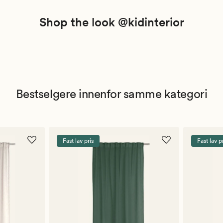
Shop the look @kidinterior
Bestselgere innenfor samme kategori
Fast lav pris
Fast lav p