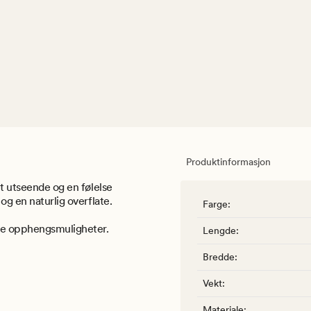
Produktinformasjon
et utseende og en følelse
og en naturlig overflate.
Farge
:
ere opphengsmuligheter.
Lengde
:
Bredde
:
Vekt
:
Materiale
: