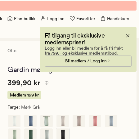
Finn butikk
Logg Inn
Favoritter
Handlekurv
k
Få tilgang til eksklusive
medlemspriser!
Logg inn eller bli medlem for å få fri frakt
Otto
4.5
(1195)
1195
fra 799,- og eksklusive medlemstilbud.
anmeldelser
Bli medlem / Logg inn
med
en
Gardin mørk grå - 140x300 cm
gjennomsnittli
vurdering
Pris
Pris
399,90 kr
399,90 kr
på
4.5
399,90
kr.
Medlem
199 kr
Medlem
Farge
:
Mørk Grå
199
kr