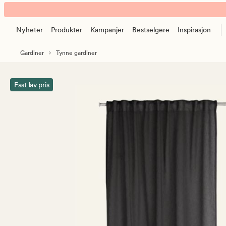
Otto
Animert
gardin
banner.
mørk
Nyheter
Produkter
Kampanjer
Bestselgere
Inspirasjon
Klikk
grå
ESCAPE
Gardiner
Tynne gardiner
for
å
pause.
Fast lav pris