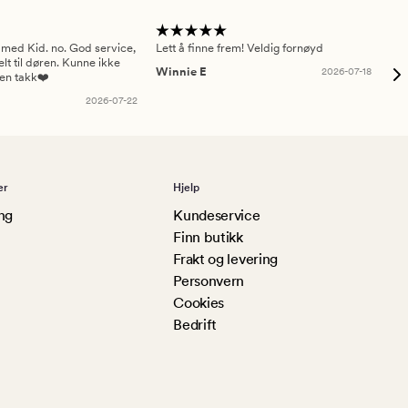
 med Kid. no. God service,
Lett å finne frem! Veldig fornøyd
Pas
elt til døren. Kunne ikke
Winnie E
2026-07-18
Ah
sen takk❤️
2026-07-22
er
Hjelp
ng
Kundeservice
Finn butikk
Frakt og levering
Personvern
Cookies
Bedrift