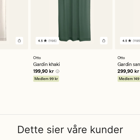
4.5
(1195)
4.5
(1195
1195
1195
anmeldelser
anmelde
med
med
en
en
Otto
Otto
gjennomsnittlig
gjennom
Gardin khaki
Gardin sa
vurdering
vurderi
Pris
199,90 kr
Pris
299,9
199,90 kr
299,90 kr
på
på
4.5
4.5
Medlem
99 kr
Medlem
149
Dette sier våre kunder