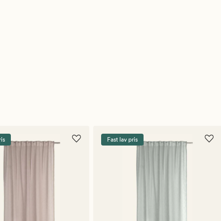
ris
Fast lav pris