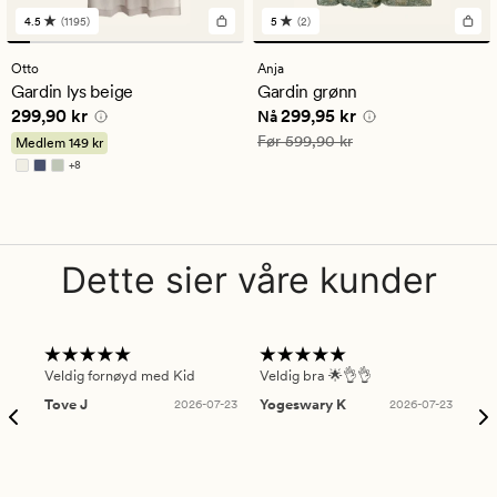
4.5
(1195)
5
(2)
1195
2
anmeldelser
anmeldelser
med
med
Otto
Anja
en
en
Gardin lys beige
Gardin grønn
gjennomsnittlig
gjennomsnittlig
Pris
299,90 kr
Nåværende pris
299,95 kr
299,90 kr
299,95 kr
vurdering
vurdering
Nå
på
på
Vanlig pris
599,90 kr
Før
599,90 kr
Medlem
149 kr
4.5
5
+
8
Tilgjengelig i flere farger
Dette sier våre kunder
Veldig fornøyd med Kid
Veldig bra 🌟👌👌
Gre
Tove J
2026-07-23
Yogeswary K
2026-07-23
An