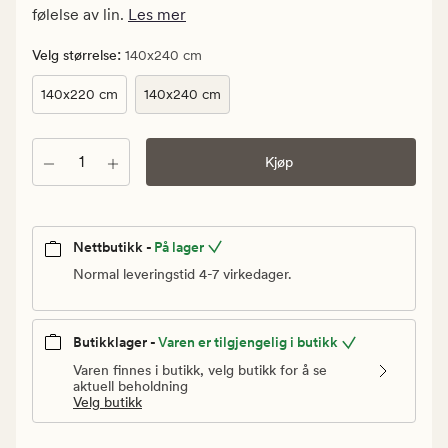
Vanlig
følelse av lin.
Les mer
pris
449,90
:
Velg størrelse
140x240 cm
kr
140x220 cm
140x240 cm
Antall
Kjøp
Nettbutikk -
På lager
Normal leveringstid 4-7 virkedager.
Butikklager -
Varen er tilgjengelig i butikk
Varen finnes i butikk, velg butikk for å se
aktuell beholdning
Velg butikk