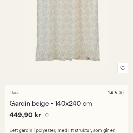
Flora
4.5
(5)
5
anmeldelse
Gardin beige - 140x240 cm
med
en
Pris
Pris
449,90 kr
gjennomsnit
449,90 kr
vurdering
449,90
på
kr.
4.5
Lett gardin i polyester, med litt struktur, som gir en