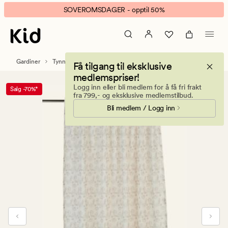
Flora
Animert
SOVEROMSDAGER - opptil 50%
gardin
banner.
beige
Klikk
ESCAPE
for
Gardiner
Tynne gardiner
Få tilgang til eksklusive
å
medlemspriser!
pause.
Logg inn eller bli medlem for å få fri frakt
Salg -70%*
fra 799,- og eksklusive medlemstilbud.
Bli medlem / Logg inn