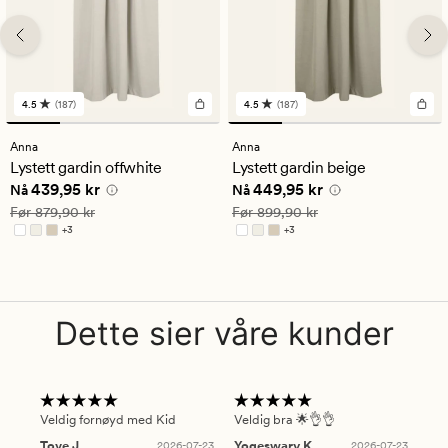
4.5
(187)
4.5
(187)
187
187
anmeldelser
anmeldelser
med
med
Anna
Anna
en
en
Lystett gardin offwhite
Lystett gardin beige
gjennomsnittlig
gjennomsnittlig
Nåværende pris
439,95 kr
Nåværende pris
449,95 kr
439,95 kr
449,95 kr
vurdering
vurdering
Nå
Nå
på
på
Vanlig pris
879,90 kr
Vanlig pris
899,90 kr
Før
879,90 kr
Før
899,90 kr
4.5
4.5
+
3
+
3
Tilgjengelig i flere farger
Tilgjengelig i flere farger
Dette sier våre kunder
Veldig fornøyd med Kid
Veldig bra 🌟👌👌
Gre
Tove J
2026-07-23
Yogeswary K
2026-07-23
An