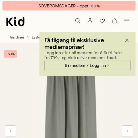
Anna
Animert
SOVEROMSDAGER - opptil 50%
lystett
banner.
gardin
Klikk
lys
ESCAPE
grønn
for
Gardiner
Lystette og lysdempende gardiner
Få tilgang til eksklusive
å
medlemspriser!
pause.
Logg inn eller bli medlem for å få fri frakt
-50%
fra 799,- og eksklusive medlemstilbud.
Bli medlem / Logg inn