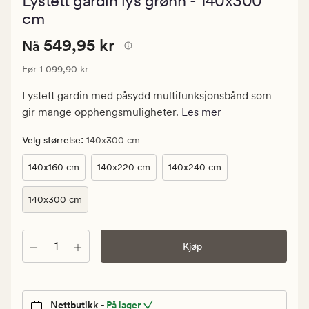
Lystett gardin lys grønn - 140x300
med
en
cm
gjennomsnittl
vurdering
Nåværende
Nåværende pris
549,95 kr
549,95 kr
Nå
på
4.5
pris
Vanlig pris
1 099,90 kr
Før
1 099,90 kr
549,95
kr.
Lystett gardin med påsydd multifunksjonsbånd som
Vanlig
gir mange opphengsmuligheter.
Les mer
pris
1
:
Velg størrelse
140x300 cm
099,90
140x160 cm
140x220 cm
140x240 cm
kr
140x300 cm
Antall
Kjøp
Nettbutikk -
På lager