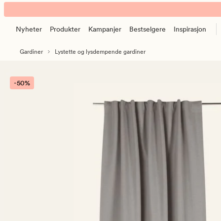
Anna
Animert
lystett
banner.
gardin
Nyheter
Produkter
Kampanjer
Bestselgere
Inspirasjon
Klikk
grå
ESCAPE
Gardiner
Lystette og lysdempende gardiner
for
å
pause.
-50%