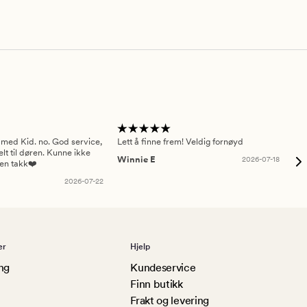
 med Kid. no. God service,
Lett å finne frem! Veldig fornøyd
Pas
elt til døren. Kunne ikke
Winnie E
2026-07-18
Ah
sen takk❤️
2026-07-22
er
Hjelp
ng
Kundeservice
Finn butikk
Frakt og levering