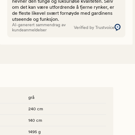
nevner den tunge og luksuriøse kvaliteten. Selv
om det kan være utfordrende å fjerne rynker, er
de fleste likevel svært fornøyde med gardinens
utseende og funksjon.
AI-generert sammendrag av
Verified by Trustvoice
kundeanmeldelser
grå
240 cm
140 cm
1495 g