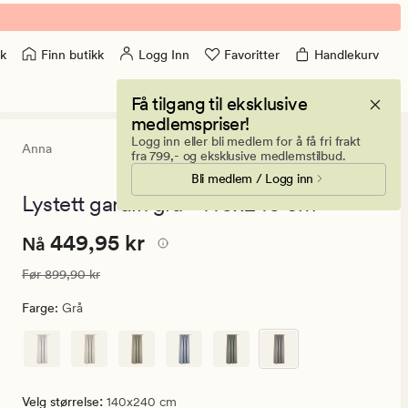
Finn butikk
Logg Inn
Favoritter
Handlekurv
k
Få tilgang til eksklusive
medlemspriser!
Logg inn eller bli medlem for å få fri frakt
Anna
4.5
(187)
187
fra 799,- og eksklusive medlemstilbud.
anmeldelser
Bli medlem / Logg inn
med
en
Lystett gardin grå - 140x240 cm
gjennomsnittl
vurdering
Nåværende
Nåværende pris
449,95 kr
449,95 kr
på
Nå
4.5
pris
Vanlig pris
899,90 kr
Før
899,90 kr
449,95
kr.
Farge
:
Grå
Vanlig
pris
899,90
kr
:
Velg størrelse
140x240 cm