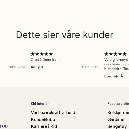
Dette sier våre kunder
Greit å finne fram.
Veldig fornøyd
rask levering h
2026-07-23
Anny B
2026-07-22
blitt bedre. Tu
Borghild Å
Kid Interiør
Populære sid
Vårt bærekraftsarbeid
Solskjermi
Kundeklubb
Gardiner
0 00
Karriere i Kid
Sengetøy