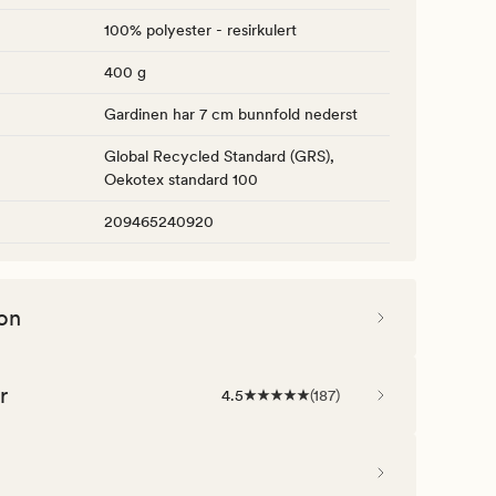
100% polyester - resirkulert
400 g
Gardinen har 7 cm bunnfold nederst
Global Recycled Standard (GRS),
Oekotex standard 100
209465240920
on
r
4.5
(
187
)