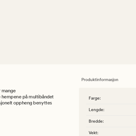
Produktinformasjon
ir mange
te hempene på multibåndet
Farge
:
disjonelt oppheng benyttes
Lengde
:
Bredde
:
Vekt
: