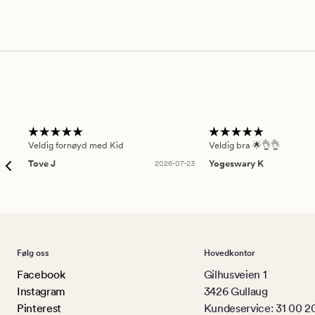
Veldig fornøyd med Kid
Veldig bra 🌟👌👌
Tove J
2026-07-23
Yogeswary K
Følg oss
Hovedkontor
Facebook
Gilhusveien 1
Instagram
3426 Gullaug
Pinterest
Kundeservice: 31 00 2