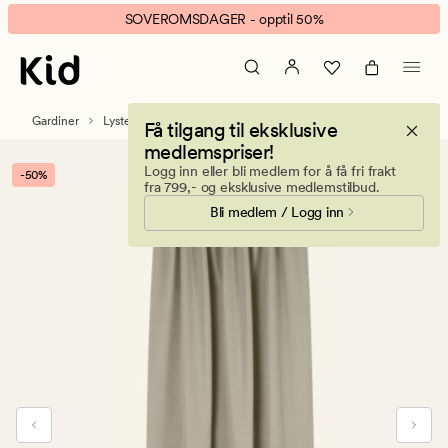
Anna
Animert
SOVEROMSDAGER - opptil 50%
lystett
banner.
gardin
Klikk
beige
ESCAPE
for
Gardiner
Lystette og lysdempende gardiner
Få tilgang til eksklusive
å
medlemspriser!
pause.
Logg inn eller bli medlem for å få fri frakt
-50%
fra 799,- og eksklusive medlemstilbud.
Bli medlem / Logg inn