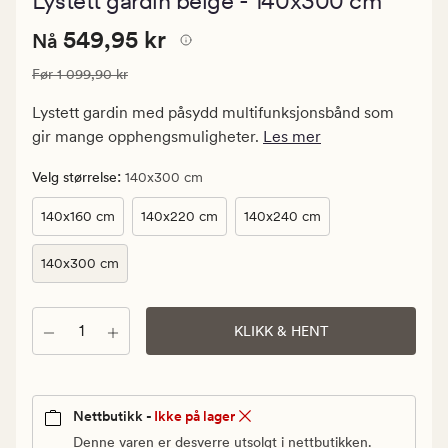
Lystett gardin beige - 140x300 cm
med
en
Nåværende
Nåværende pris
549,95 kr
gjennomsnittl
549,95 kr
Nå
vurdering
pris
på
Vanlig pris
1 099,90 kr
Før
1 099,90 kr
549,95
4.5
kr.
Lystett gardin med påsydd multifunksjonsbånd som
Vanlig
gir mange opphengsmuligheter.
Les mer
pris
1
:
Velg størrelse
140x300 cm
099,90
140x160 cm
140x220 cm
140x240 cm
kr
140x300 cm
Antall
KLIKK & HENT
Nettbutikk -
Ikke på lager
Denne varen er desverre utsolgt i nettbutikken.