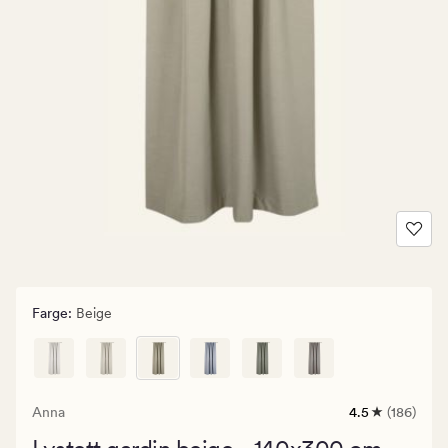
Farge
:
Beige
Anna
4.5
(186)
186
anmeldelser