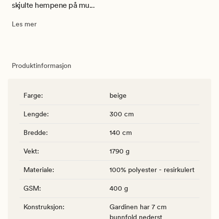
skjulte hempene på mu...
Les mer
Produktinformasjon
Farge
:
beige
Lengde
:
300 cm
Bredde
:
140 cm
Vekt
:
1790 g
Materiale
:
100% polyester - resirkulert
GSM
:
400 g
Konstruksjon
:
Gardinen har 7 cm
bunnfold nederst