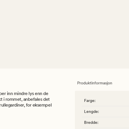
Produktinformasjon
er inn mindre lys enn de
kt i rommet, anbefales det
Farge
:
ullegardiner, for eksempel
Lengde
:
Bredde
: