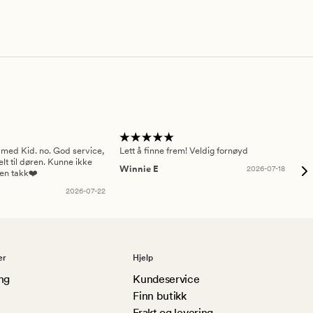
 med Kid. no. God service,
Lett å finne frem! Veldig fornøyd
Pas
elt til døren. Kunne ikke
Winnie E
2026-07-18
Ah
sen takk❤️
2026-07-22
er
Hjelp
ng
Kundeservice
Finn butikk
Frakt og levering