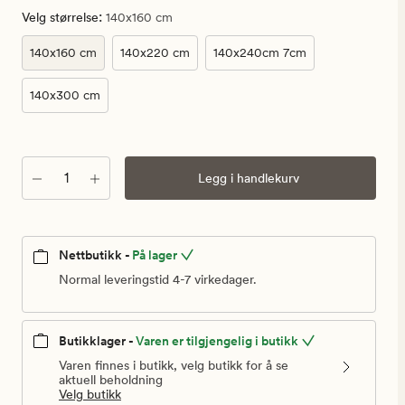
kr
:
Velg størrelse
140x160 cm
140x160 cm
140x220 cm
140x240cm 7cm
140x300 cm
Antall
Legg i handlekurv
Nettbutikk -
På lager
Normal leveringstid 4-7 virkedager.
Butikklager -
Varen er tilgjengelig i butikk
Varen finnes i butikk, velg butikk for å se
aktuell beholdning
Velg butikk