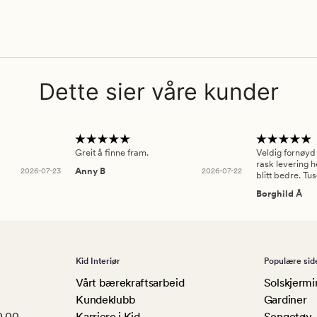
Dette sier våre kunder
Greit å finne fram.
Veldig fornøyd
rask levering h
2026-07-23
Anny B
2026-07-22
blitt bedre. Tu
Borghild Å
Kid Interiør
Populære sid
Vårt bærekraftsarbeid
Solskjermi
Kundeklubb
Gardiner
0 00
Karriere i Kid
Sengetøy