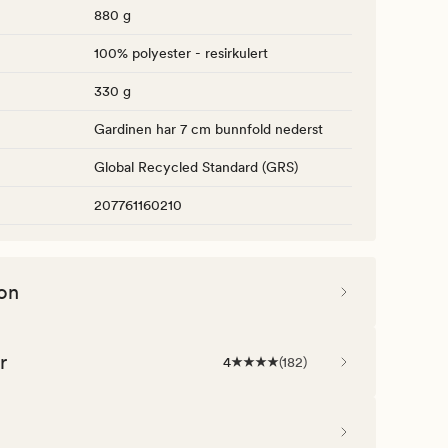
880 g
100% polyester - resirkulert
330 g
Gardinen har 7 cm bunnfold nederst
Global Recycled Standard (GRS)
207761160210
on
r
4
(
182
)