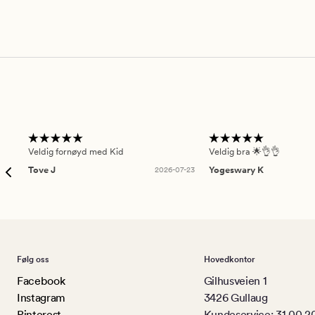
Veldig fornøyd med Kid
Veldig bra 🌟👌👌
Tove J
2026-07-23
Yogeswary K
Følg oss
Hovedkontor
Facebook
Gilhusveien 1
Instagram
3426 Gullaug
Pinterest
Kundeservice: 31 00 2