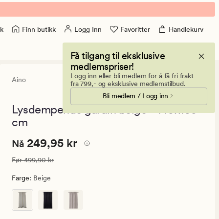
Finn butikk
Logg Inn
Favoritter
Handlekurv
k
Få tilgang til eksklusive
medlemspriser!
Logg inn eller bli medlem for å få fri frakt
Aino
4
(182)
182
fra 799,- og eksklusive medlemstilbud.
anmeldelser
Bli medlem / Logg inn
med
en
Lysdempende gardin beige - 140x160
gjennomsnit
cm
vurdering
på
4
Nåværende
Nåværende pris
249,95 kr
249,95 kr
Nå
pris
Vanlig pris
499,90 kr
Før
499,90 kr
249,95
kr.
Farge
:
Beige
Vanlig
pris
499,90