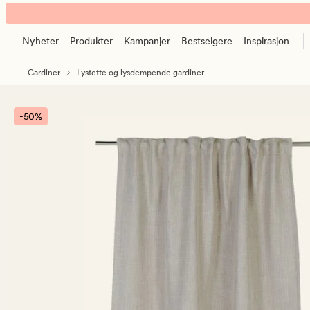
Aino
Animert
lysdempende
banner.
gardin
Nyheter
Produkter
Kampanjer
Bestselgere
Inspirasjon
Klikk
beige
ESCAPE
Gardiner
Lystette og lysdempende gardiner
for
å
pause.
-50%