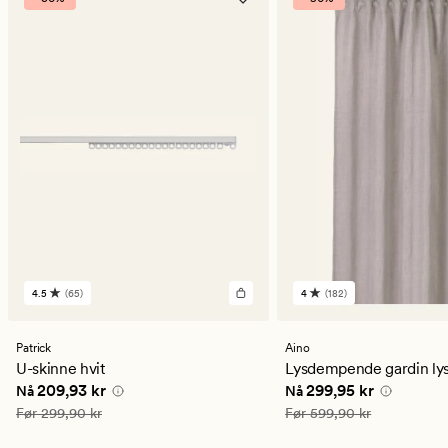
4.5
(65)
4
(182)
65
182
anmeldelser
anmeldelser
med
med
en
en
Patrick
Aino
gjennomsnittlig
gjennomsnittlig
U-skinne hvit
Lysdempende gardin lys
vurdering
vurdering
Nåværende pris
209,93 kr
Nåværende pris
299,9
209,93 kr
299,95 kr
Nå
Nå
på
på
4.5
4
Vanlig pris
299,90 kr
Vanlig pris
599,90 kr
Før
299,90 kr
Før
599,90 kr