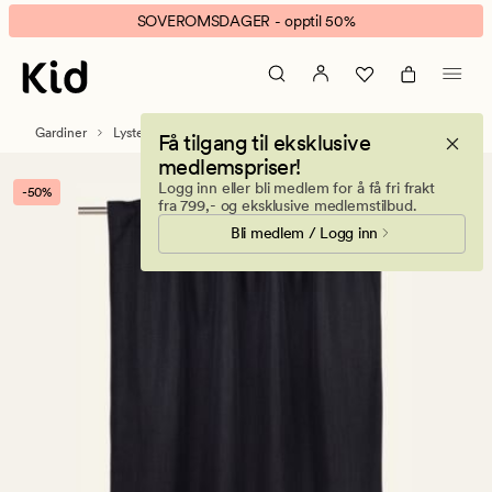
Aino
Animert
SOVEROMSDAGER - opptil 50%
lysdempende
banner.
gardin
Klikk
svart
ESCAPE
for
Gardiner
Lystette og lysdempende gardiner
Få tilgang til eksklusive
å
medlemspriser!
pause.
Logg inn eller bli medlem for å få fri frakt
-50%
fra 799,- og eksklusive medlemstilbud.
Bli medlem / Logg inn