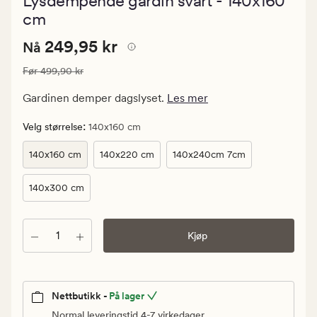
Lysdempende gardin svart - 140x160
med
en
cm
gjennomsnit
vurdering
Nåværende
Nåværende pris
249,95 kr
249,95 kr
Nå
på
4
pris
Vanlig pris
499,90 kr
Før
499,90 kr
249,95
kr.
Gardinen demper dagslyset.
Les mer
Vanlig
pris
:
Velg størrelse
140x160 cm
499,90
140x160 cm
140x220 cm
140x240cm 7cm
kr
140x300 cm
Antall
Kjøp
Nettbutikk -
På lager
Normal leveringstid 4-7 virkedager.