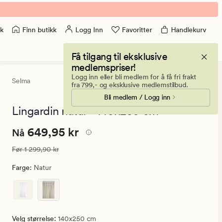
Finn butikk
Logg Inn
Favoritter
Handlekurv
k
Få tilgang til eksklusive
medlemspriser!
Logg inn eller bli medlem for å få fri frakt
Selma
4.5
(171)
171
fra 799,- og eksklusive medlemstilbud.
anmeldelser
Bli medlem / Logg inn
med
en
Lingardin natur - 140x250 cm
gjennomsnitt
vurdering
Nåværende
Nåværende pris
649,95 kr
649,95 kr
på
Nå
4.5
pris
Vanlig pris
1 299,90 kr
Før
1 299,90 kr
649,95
kr.
Farge
:
Natur
Vanlig
pris
1
299,90
:
Velg størrelse
140x250 cm