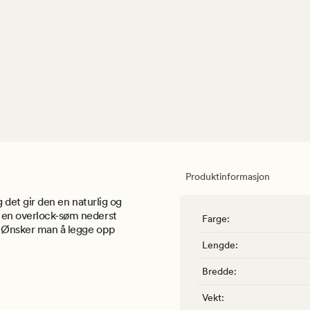
Produktinformasjon
g det gir den en naturlig og
r en overlock-søm nederst
Farge
:
p. Ønsker man å legge opp
Lengde
:
Bredde
:
Vekt
: