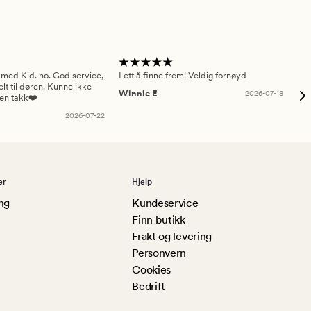
 med Kid. no. God service,
Lett å finne frem! Veldig fornøyd
Pas
elt til døren. Kunne ikke
Winnie E
2026-07-18
Ah
sen takk❤️
2026-07-22
er
Hjelp
ng
Kundeservice
Finn butikk
Frakt og levering
Personvern
Cookies
Bedrift