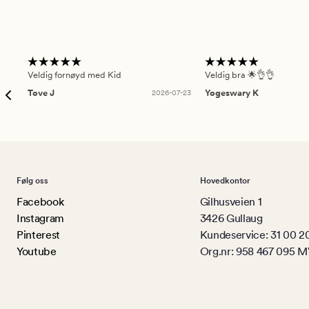
Veldig fornøyd med Kid
Veldig bra 🌟👌👌
Tove J
2026-07-23
Yogeswary K
Følg oss
Hovedkontor
Facebook
Gilhusveien 1
Instagram
3426 Gullaug
Pinterest
Kundeservice: 31 00 2
Youtube
Org.nr: 958 467 095 