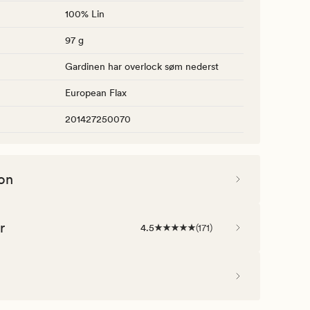
100% Lin
97 g
Gardinen har overlock søm nederst
European Flax
201427250070
on
r
4.5
(
171
)