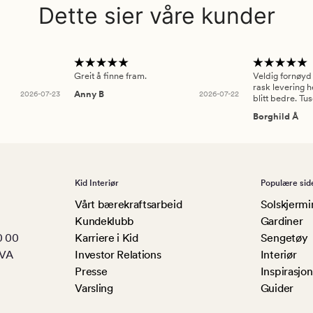
Dette sier våre kunder
Greit å finne fram.
Veldig fornøyd
rask levering h
2026-07-23
Anny B
2026-07-22
blitt bedre. Tu
Borghild Å
Kid Interiør
Populære sid
Vårt bærekraftsarbeid
Solskjermi
Kundeklubb
Gardiner
0 00
Karriere i Kid
Sengetøy
MVA
Investor Relations
Interiør
Presse
Inspirasjon
Varsling
Guider