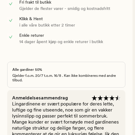
Fri frakt til butikk
Gjelder de flester varer - smidig og kostnadsfritt
Klikk & Hent
i alle våre butikk etter 2 timer
Enkle returer
14 dager åpent kjøp og enkle returer i butikk
Alle gardiner 50%
Gjelder f.o.m. 20/7 t.o.m. 16/8 . Kan ikke kombineres med andre
tilbud.
Anmeldelsesammendrag
Lingardinene er svært populære for deres lette,
luftige og fine utseende, noe som gir en vakker
lysinnslipp og passer perfekt til sommerbruk.
Mange kunder er svært fornøyde med gardinenes
naturlige struktur og deilige farger, og flere
kommenterer at de gir en luksuriøs følelse, lik den