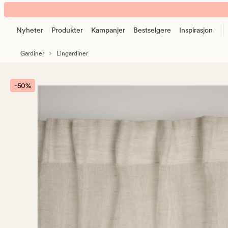
Selma
Animert
lingardin
banner.
natur
Nyheter
Produkter
Kampanjer
Bestselgere
Inspirasjon
Klikk
ESCAPE
Gardiner
Lingardiner
for
å
pause.
-50%