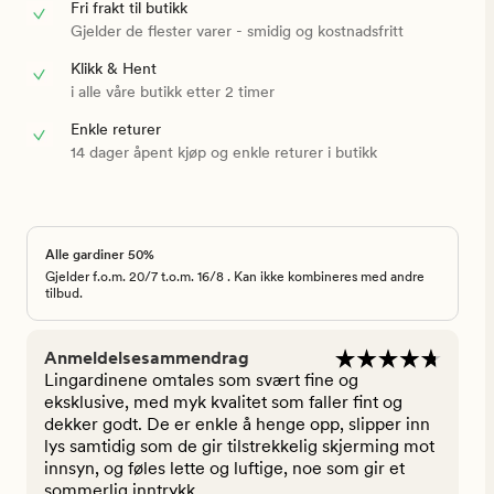
Fri frakt til butikk
Gjelder de flester varer - smidig og kostnadsfritt
Klikk & Hent
i alle våre butikk etter 2 timer
Enkle returer
14 dager åpent kjøp og enkle returer i butikk
Alle gardiner 50%
Gjelder f.o.m. 20/7 t.o.m. 16/8 . Kan ikke kombineres med andre
tilbud.
Anmeldelsesammendrag
Lingardinene omtales som svært fine og
eksklusive, med myk kvalitet som faller fint og
dekker godt. De er enkle å henge opp, slipper inn
lys samtidig som de gir tilstrekkelig skjerming mot
innsyn, og føles lette og luftige, noe som gir et
sommerlig inntrykk.