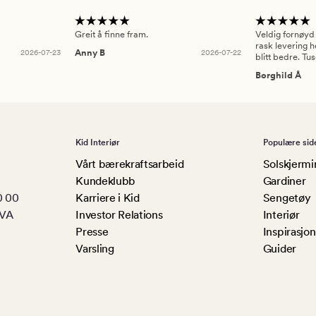
Greit å finne fram.
Veldig fornøyd
rask levering h
2026-07-23
Anny B
2026-07-22
blitt bedre. Tu
Borghild Å
Kid Interiør
Populære sid
Vårt bærekraftsarbeid
Solskjermi
Kundeklubb
Gardiner
0 00
Karriere i Kid
Sengetøy
MVA
Investor Relations
Interiør
Presse
Inspirasjon
Varsling
Guider