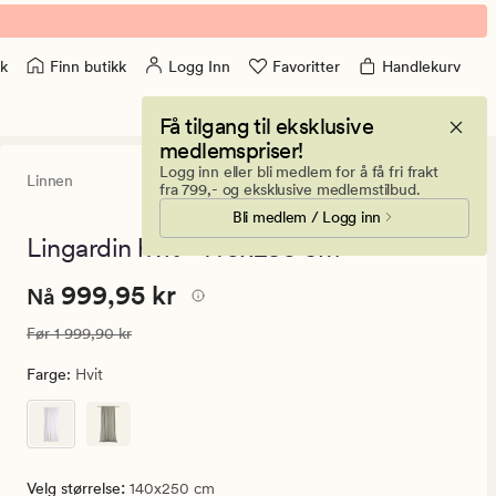
Finn butikk
Logg Inn
Favoritter
Handlekurv
k
Få tilgang til eksklusive
medlemspriser!
Logg inn eller bli medlem for å få fri frakt
Linnen
5
(25)
25
fra 799,- og eksklusive medlemstilbud.
anmeldelse
Bli medlem / Logg inn
med
en
Lingardin hvit - 140x250 cm
gjennomsnit
vurdering
Nåværende
Nåværende pris
999,95 kr
999,95 kr
på
Nå
5
pris
Vanlig pris
1 999,90 kr
Før
1 999,90 kr
999,95
kr.
Farge
:
Hvit
Vanlig
pris
1
999,90
:
Velg størrelse
140x250 cm