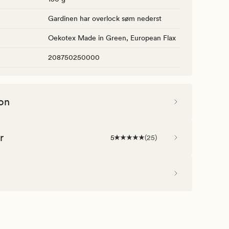
Gardinen har overlock søm nederst
Oekotex Made in Green, European Flax
208750250000
on
r
5
(
25
)