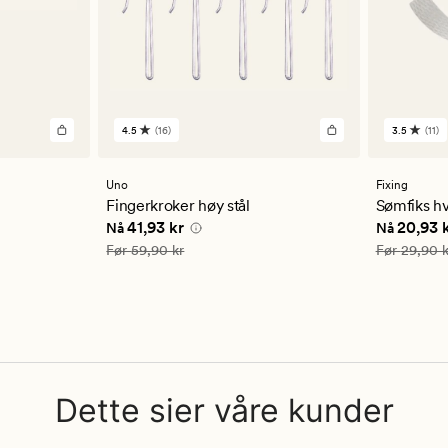
4.5
(16)
3.5
(11)
16
11
anmeldelser
anmelde
med
med
en
en
Uno
Fixing
gjennomsnittlig
gjennom
Fingerkroker høy stål
Sømfiks hv
vurdering
vurderi
3 kr
Nåværende pris
41,93 kr
Nåværend
41,93 kr
20,93 
Nå
Nå
på
på
4.5
3.5
Vanlig pris
59,90 kr
Vanlig pris
Før
59,90 kr
Før
29,90 k
Dette sier våre kunder