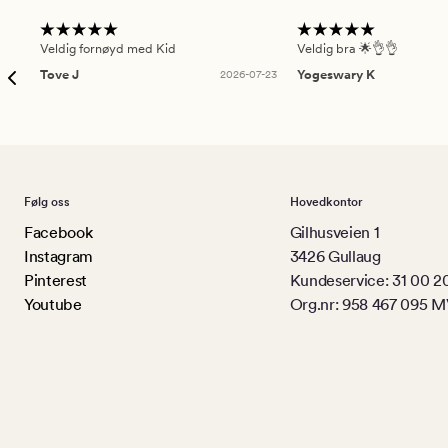
Veldig fornøyd med Kid
Veldig bra 🌟👌👌
Tove J
2026-07-23
Yogeswary K
Følg oss
Hovedkontor
Facebook
Gilhusveien 1
Instagram
3426 Gullaug
Pinterest
Kundeservice: 31 00 2
Youtube
Org.nr: 958 467 095 