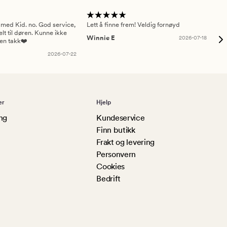
 med Kid. no. God service,
Lett å finne frem! Veldig fornøyd
Pas
elt til døren. Kunne ikke
Winnie E
2026-07-18
Ah
sen takk❤️
2026-07-22
er
Hjelp
ng
Kundeservice
Finn butikk
Frakt og levering
Personvern
Cookies
Bedrift