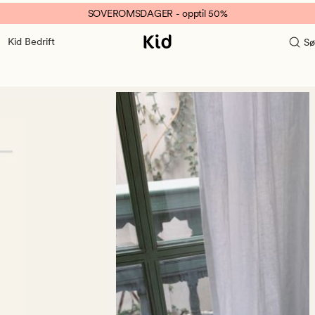
SOVEROMSDAGER - opptil 50%
Kid Bedrift
Sø