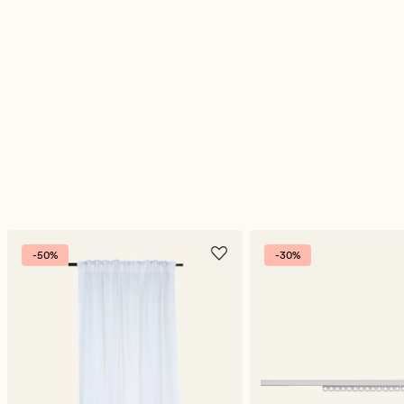
-50%
-30%