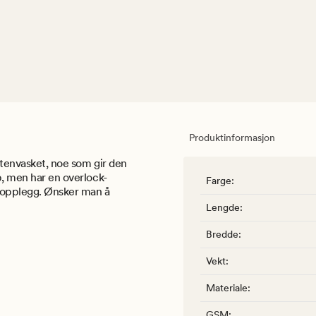
Produktinformasjon
 stenvasket, noe som gir den
p, men har en overlock-
Farge
:
n opplegg. Ønsker man å
Lengde
:
Bredde
:
Vekt
:
Materiale
:
GSM
: