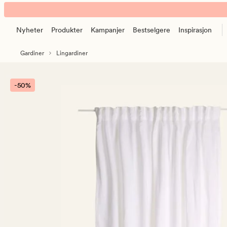
Linnen
Animert
lingardin
banner.
hvit
Nyheter
Produkter
Kampanjer
Bestselgere
Inspirasjon
Klikk
ESCAPE
Gardiner
Lingardiner
for
å
pause.
-50%