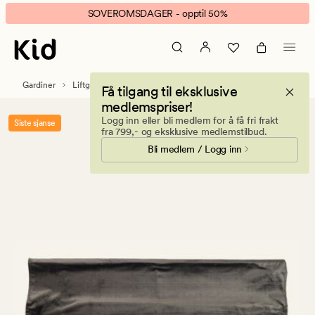
Mali
Animert
SOVEROMSDAGER - opptil 50%
velour
banner.
velour
Klikk
liftgardin
ESCAPE
grå
for
Gardiner
Liftgardiner
Få tilgang til eksklusive
å
medlemspriser!
pause.
Logg inn eller bli medlem for å få fri frakt
Siste sjanse
fra 799,- og eksklusive medlemstilbud.
Bli medlem / Logg inn