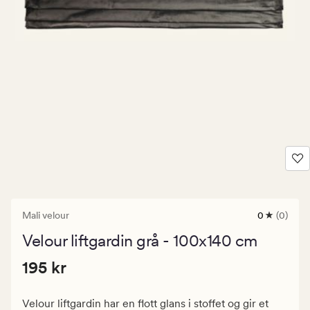
Mali velour
0
(0)
0
anmeldels
Velour liftgardin grå - 100x140 cm
med
en
Pris
Pris
195 kr
gjennomsni
195 kr
vurdering
195
på
kr.
0
Velour liftgardin har en flott glans i stoffet og gir et