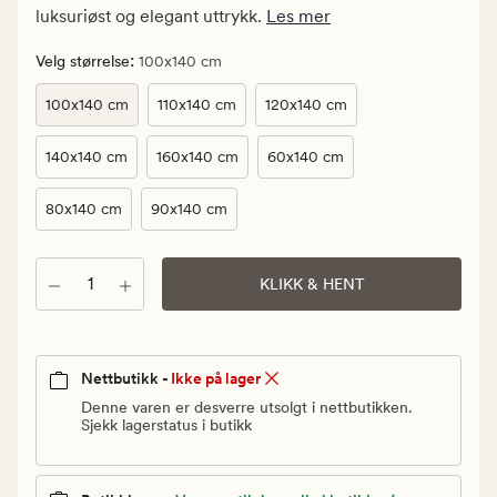
Vanlig
luksuriøst og elegant uttrykk.
Les mer
pris
195
:
Velg størrelse
100x140 cm
kr
100x140 cm
110x140 cm
120x140 cm
140x140 cm
160x140 cm
60x140 cm
80x140 cm
90x140 cm
Antall
KLIKK & HENT
Nettbutikk -
Ikke på lager
Denne varen er desverre utsolgt i nettbutikken.
Sjekk lagerstatus i butikk