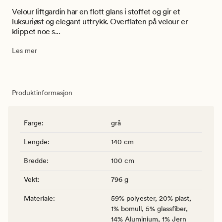
Velour liftgardin har en flott glans i stoffet og gir et
luksuriøst og elegant uttrykk. Overflaten på velour er
klippet noe s...
Les mer
Produktinformasjon
Farge
:
grå
Lengde
:
140 cm
Bredde
:
100 cm
Vekt
:
796 g
Materiale
:
59% polyester, 20% plast,
1% bomull, 5% glassfiber,
14% Aluminium, 1% Jern