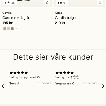
5
(25)
5
(2)
25
2
anmeldelser
anmeldelser
med
med
Camilla
Kerala
en
en
Gardin mørk grå
Gardin beige
gjennomsnittlig
gjennomsnittlig
Pris
195 kr
Pris
210 kr
195 kr
210 kr
vurdering
vurdering
på
på
+
2
5
5
Tilgjengelig i flere farger
Dette sier våre kunder
Veldig fornøyd med Kid
Veldig bra 🌟👌👌
Gre
Tove J
2026-07-23
Yogeswary K
2026-07-23
An