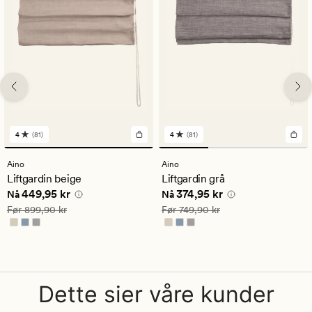
4
(81)
4
(81)
81
81
anmeldelser
anmeldelser
med
med
Aino
Aino
en
en
Liftgardin beige
Liftgardin grå
gjennomsnittlig
gjennomsnittlig
Nåværende pris
449,95 kr
Nåværende pris
374,95 kr
449,95 kr
374,95 kr
vurdering
vurdering
Nå
Nå
på
på
Vanlig pris
899,90 kr
Vanlig pris
749,90 kr
Før
899,90 kr
Før
749,90 kr
4
4
Dette sier våre kunder