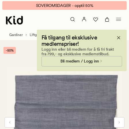
Aino
Animert
SOVEROMSDAGER - opptil 50%
liftgardin
banner.
gråblå
Klikk
ESCAPE
for
Gardiner
Liftgardiner
Lystette liftgardiner
Få tilgang til eksklusive
å
medlemspriser!
pause.
Logg inn eller bli medlem for å få fri frakt
-50%
fra 799,- og eksklusive medlemstilbud.
Bli medlem / Logg inn