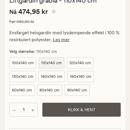
Liftgardin gråblå - 110x140 cm
med
en
Nåværende
Nåværende pris
474,95 kr
gjennomsni
474,95 kr
Nå
vurdering
pris
på
Vanlig pris
949,90 kr
Før
949,90 kr
474,95
4
kr.
Ensfarget heisgardin med lysdempende effekt i 100 %
Vanlig
resirkulert polyester.
Les mer
pris
949,90
:
Velg størrelse
110x140 cm
kr
100x140 cm
110x140 cm
120x140 cm
130x140 cm
140x140 cm
160x140 cm
60x140 cm
80x140 cm
90x140 cm
Antall
KLIKK & HENT