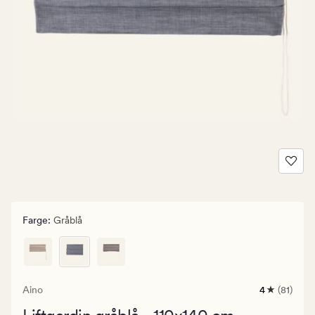
Farge
:
Gråblå
Aino
4
(81)
81
anmeldelse