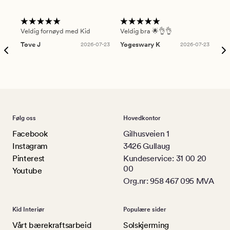
Veldig fornøyd med Kid
Veldig bra 🌟👌👌
Gre
Tove J
2026-07-23
Yogeswary K
2026-07-23
An
Følg oss
Hovedkontor
Facebook
Gilhusveien 1
Instagram
3426 Gullaug
Pinterest
Kundeservice: 31 00 20
00
Youtube
Org.nr: 958 467 095 MVA
Kid Interiør
Populære sider
Vårt bærekraftsarbeid
Solskjerming