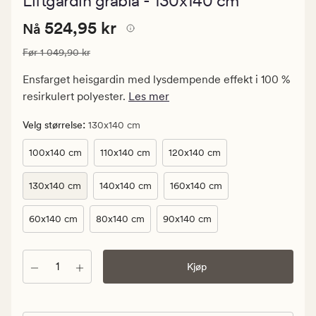
Liftgardin gråblå - 130x140 cm
med
en
Nåværende
Nåværende pris
524,95 kr
gjennomsni
524,95 kr
Nå
vurdering
pris
på
Vanlig pris
1 049,90 kr
Før
1 049,90 kr
524,95
4
kr.
Ensfarget heisgardin med lysdempende effekt i 100 %
Vanlig
resirkulert polyester.
Les mer
pris
1
:
Velg størrelse
130x140 cm
049,90
100x140 cm
110x140 cm
120x140 cm
kr
130x140 cm
140x140 cm
160x140 cm
60x140 cm
80x140 cm
90x140 cm
Antall
Kjøp