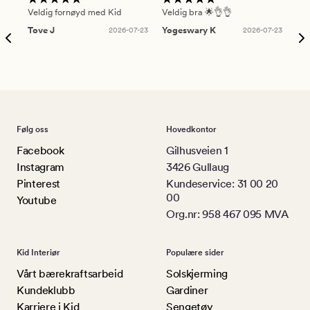
Veldig fornøyd med Kid
Veldig bra 🌟👌👌
Gre
Tove J
2026-07-23
Yogeswary K
2026-07-23
An
Følg oss
Hovedkontor
Facebook
Gilhusveien 1
Instagram
3426 Gullaug
Pinterest
Kundeservice: 31 00 20
00
Youtube
Org.nr: 958 467 095 MVA
Kid Interiør
Populære sider
Vårt bærekraftsarbeid
Solskjerming
Kundeklubb
Gardiner
Karriere i Kid
Sengetøy