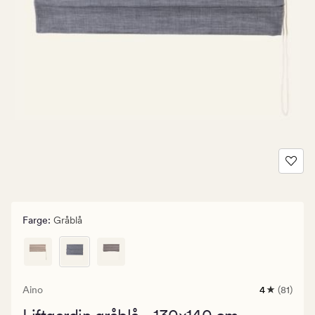
Farge
:
Gråblå
Aino
4
(81)
81
anmeldelse