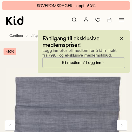
Aino
Animert
SOVEROMSDAGER - opptil 50%
liftgardin
banner.
gråblå
Klikk
ESCAPE
for
Gardiner
Liftgardiner
Lystette liftgardiner
Få tilgang til eksklusive
å
medlemspriser!
pause.
Logg inn eller bli medlem for å få fri frakt
-50%
fra 799,- og eksklusive medlemstilbud.
Bli medlem / Logg inn