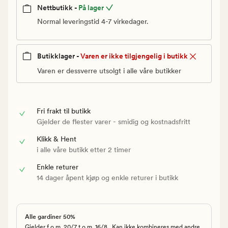
Nettbutikk -
På lager
Normal leveringstid 4-7 virkedager.
Butikklager -
Varen er ikke tilgjengelig i butikk
Varen er dessverre utsolgt i alle våre butikker
Fri frakt til butikk
Gjelder de flester varer - smidig og kostnadsfritt
Klikk & Hent
i alle våre butikk etter 2 timer
Enkle returer
14 dager åpent kjøp og enkle returer i butikk
Alle gardiner 50%
Gjelder f.o.m. 20/7 t.o.m. 16/8 . Kan ikke kombineres med andre