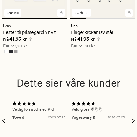
3
(10)
3.5
(3)
10
3
anmeldelser
anmeldelser
med
med
Leah
Uno
en
en
Fester til plissègardin hvit
Fingerkroker lav stål
gjennomsnittlig
gjennomsnittlig
Nåværende pris
41,93 kr
Nåværende pris
41,93 kr
41,93 kr
41,93 kr
vurdering
vurdering
Nå
Nå
på
på
Vanlig pris
59,90 kr
Vanlig pris
59,90 kr
Før
59,90 kr
Før
59,90 kr
3
3.5
Dette sier våre kunder
Veldig fornøyd med Kid
Veldig bra 🌟👌👌
Gre
Tove J
2026-07-23
Yogeswary K
2026-07-23
An