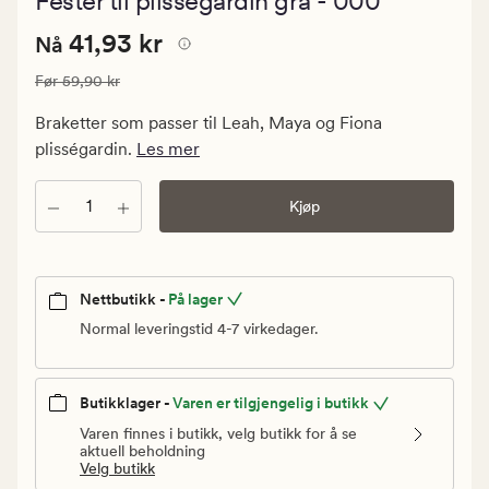
Fester til plissègardin grå - 000
med
en
Nåværende
Nåværende pris
41,93 kr
gjennomsni
41,93 kr
Nå
vurdering
pris
på
Vanlig pris
59,90 kr
Før
59,90 kr
41,93
3
kr.
Braketter som passer til Leah, Maya og Fiona
Vanlig
plisségardin.
Les mer
pris
59,90
Antall
Kjøp
kr
Nettbutikk -
På lager
Normal leveringstid 4-7 virkedager.
Butikklager -
Varen er tilgjengelig i butikk
Varen finnes i butikk, velg butikk for å se
aktuell beholdning
Velg butikk