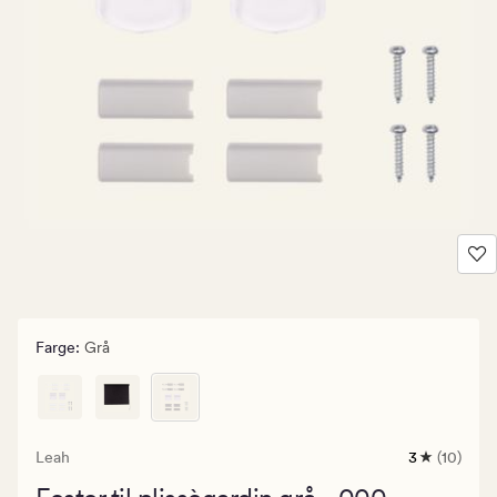
Farge
:
Grå
Leah
3
(10)
10
anmeldelse