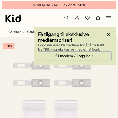
Leah
Animert
SOVEROMSDAGER - opptil 50%
fester
banner.
til
Klikk
plissègardin
ESCAPE
grå
for
Gardiner
Gardintilbehør
Få tilgang til eksklusive
å
medlemspriser!
pause.
Logg inn eller bli medlem for å få fri frakt
-30%
fra 799,- og eksklusive medlemstilbud.
Bli medlem / Logg inn