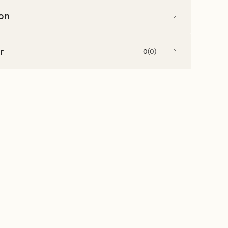
on
r
0
(
0
)