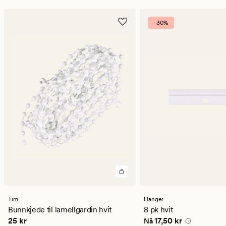
-30%
Tim
Hanger
Bunnkjede til lamellgardin hvit
8 pk hvit
Pris
25 kr
Nåværende pris
17,50 
25 kr
17,50 kr
Nå