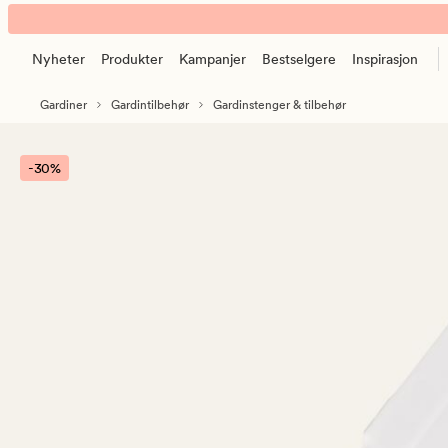
Tim
Animert
bunnvekt
banner.
hvit
Nyheter
Produkter
Kampanjer
Bestselgere
Inspirasjon
Klikk
ESCAPE
Gardiner
Gardintilbehør
Gardinstenger & tilbehør
for
å
pause.
-30%