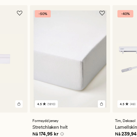
-50%
-40%
4.5
(1810)
4.5
(49)
1810
49
anmeldelser
anmelde
med
med
en
en
Formsydd jersey
Tim,
Dekosol
gjennomsnittlig
gjennom
Stretchlaken hvit
Lamellskin
vurdering
vurderi
kr
Nåværende pris
174,95 kr
Nåværend
174,95 kr
239,94
Nå
Nå
på
på