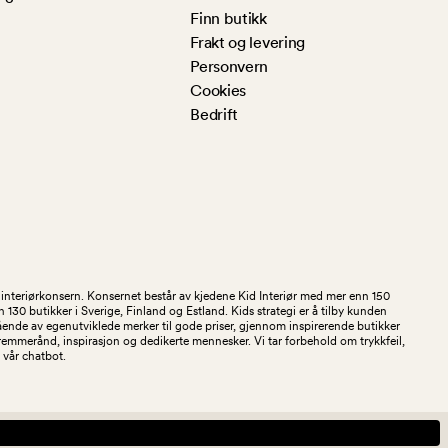
Finn butikk
Frakt og levering
Personvern
Cookies
Bedrift
og interiørkonsern. Konsernet består av kjedene Kid Interiør med mer enn 150
30 butikker i Sverige, Finland og Estland. Kids strategi er å tilby kunden
stående av egenutviklede merker til gode priser, gjennom inspirerende butikker
kremmerånd, inspirasjon og dedikerte mennesker. Vi tar forbehold om trykkfeil,
 i vår chatbot.