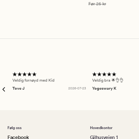
Vanlig pris
25 kr
Før
25 kr
Veldig fornøyd med Kid
Veldig bra 🌟👌👌
Tove J
2026-07-23
Yogeswary K
Følg oss
Hovedkontor
Facebook
Gilhusveien 1