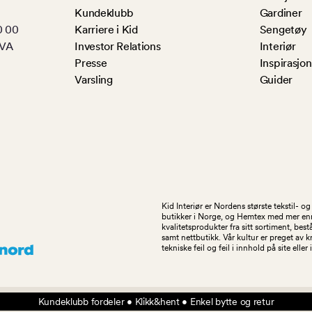
Kundeklubb
Gardiner
0 00
Karriere i Kid
Sengetøy
MVA
Investor Relations
Interiør
Presse
Inspirasjon
Varsling
Guider
Kid Interiør er Nordens største tekstil- 
butikker i Norge, og Hemtex med mer enn 1
kvalitetsprodukter fra sitt sortiment, be
samt nettbutikk. Vår kultur er preget av 
tekniske feil og feil i innhold på site eller
Kundeklubb fordeler • Klikk&hent • Enkel bytte og retur