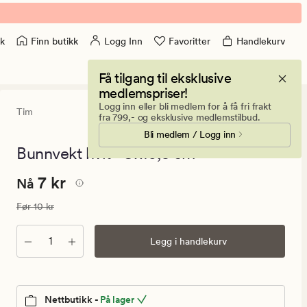
Finn butikk
Logg Inn
Favoritter
Handlekurv
k
Få tilgang til eksklusive
medlemspriser!
Logg inn eller bli medlem for å få fri frakt
Tim
0
(0)
0
fra 799,- og eksklusive medlemstilbud.
anmeldels
Bli medlem / Logg inn
med
en
Bunnvekt hvit - 9x10,5 cm
gjennomsni
vurdering
Nåværende
Nåværende pris
7 kr
7 kr
på
Nå
0
pris
Vanlig pris
10 kr
Før
10 kr
7
kr.
Antall
Legg i handlekurv
Vanlig
pris
10
kr
Nettbutikk -
På lager