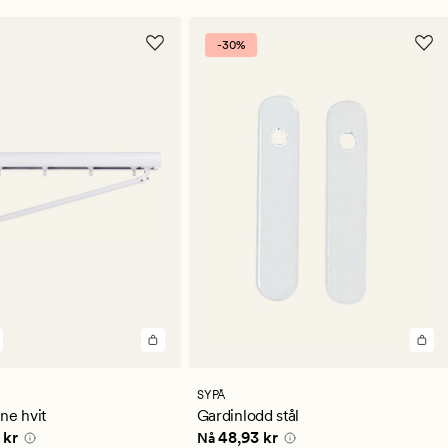
-30%
lser
SYPÅ
snittlig
ne hvit
Gardinlodd stål
ng
e pris
239,94 kr
Nåværende pris
48,93 kr
 kr
48,93 kr
Nå