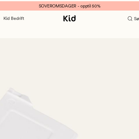
SOVEROMSDAGER - opptil 50%
Kid Bedrift
Sø