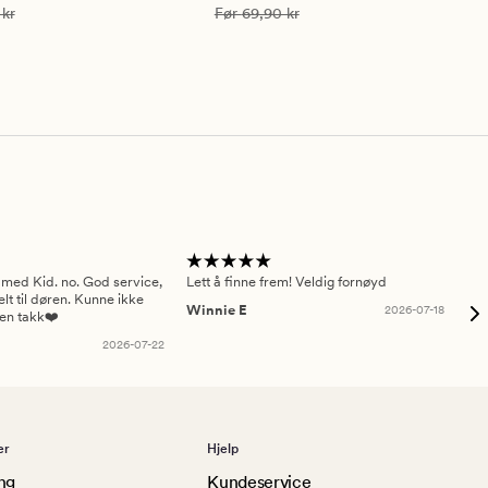
399,90 kr
Vanlig pris
69,90 kr
 kr
Før
69,90 kr
 med Kid. no. God service,
Lett å finne frem! Veldig fornøyd
Pas
elt til døren. Kunne ikke
Winnie E
2026-07-18
Ah
sen takk❤️
2026-07-22
er
Hjelp
ng
Kundeservice