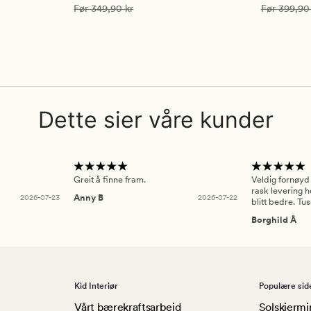
4.5
4.5
Vanlig pris
349,90 kr
Vanlig pris
Før
349,90 kr
Før
399,90
Dette sier våre kunder
Greit å finne fram.
Veldig fornøyd
rask levering h
2026-07-23
Anny B
2026-07-22
blitt bedre. Tu
Borghild Å
Kid Interiør
Populære sid
Vårt bærekraftsarbeid
Solskjermi