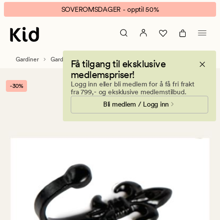
Lilje
Animert
SOVEROMSDAGER - opptil 50%
liten
banner.
veggkrok
Klikk
svart
ESCAPE
for
Gardiner
Gardintilbehør
Gardinstenger & tilbehør
Få tilgang til eksklusive
å
medlemspriser!
pause.
Logg inn eller bli medlem for å få fri frakt
-30%
fra 799,- og eksklusive medlemstilbud.
Bli medlem / Logg inn