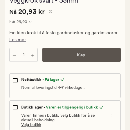
Veggkrok svart - 35mm
med
en
Nåværende
Nåværende pris
20,93 kr
gjennomsnit
20,93 kr
Nå
vurdering
pris
på
Vanlig pris
29,90 kr
Før
29,90 kr
20,93
4.5
kr.
Fin liten krok til å feste gardindusker og gardinsnorer.
Vanlig
Les mer
pris
29,90
Antall
Kjøp
kr
Nettbutikk -
På lager
Normal leveringstid 4-7 virkedager.
Butikklager -
Varen er tilgjengelig i butikk
Varen finnes i butikk, velg butikk for å se
aktuell beholdning
Velg butikk