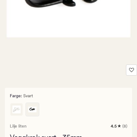
Farge
:
Svart
Lilje liten
4.5
(8)
8
anmeldelse