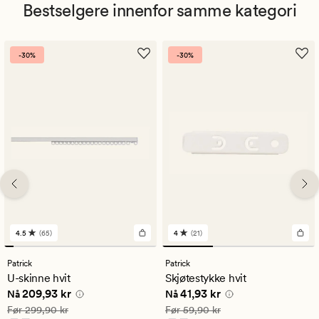
Bestselgere innenfor samme kategori
-30%
-30%
4.5
(65)
4
(21)
65
21
anmeldelser
anmeldelser
med
med
Patrick
Patrick
en
en
U-skinne hvit
Skjøtestykke hvit
gjennomsnittlig
gjennomsnittlig
Nåværende pris
209,93 kr
Nåværende pris
41,93 kr
209,93 kr
41,93 kr
vurdering
vurdering
Nå
Nå
på
på
Vanlig pris
299,90 kr
Vanlig pris
59,90 kr
Før
299,90 kr
Før
59,90 kr
4.5
4