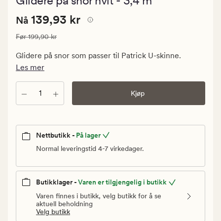
Glidere på snor hvit - 3,4 m
med
en
Nåværende
Nåværende pris
139,93 kr
gjennomsn
139,93 kr
Nå
vurdering
pris
på
Vanlig pris
199,90 kr
Før
199,90 kr
139,93
5
kr.
Glidere på snor som passer til Patrick U-skinne.
Vanlig
Les mer
pris
199,90
Antall
Kjøp
kr
Nettbutikk -
På lager
Normal leveringstid 4-7 virkedager.
Butikklager -
Varen er tilgjengelig i butikk
Varen finnes i butikk, velg butikk for å se
aktuell beholdning
Velg butikk