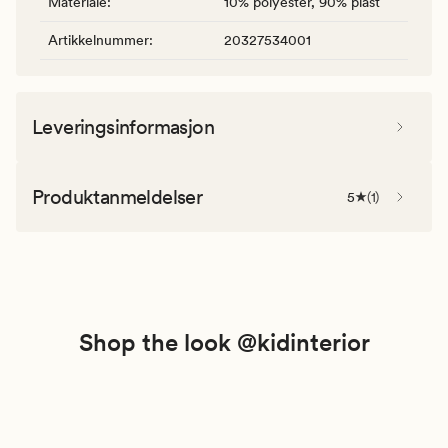
Materiale
:
10% polyester, 90% plast
Artikkelnummer
:
20327534001
Leveringsinformasjon
Produktanmeldelser
5
(
1
)
Shop the look @kidinterior