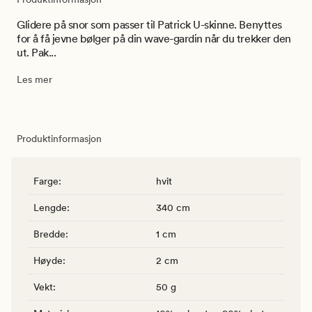
Glidere på snor som passer til Patrick U-skinne. Benyttes
for å få jevne bølger på din wave-gardin når du trekker den
ut. Pak...
Les mer
Produktinformasjon
Farge
:
hvit
Lengde
:
340 cm
Bredde
:
1 cm
Høyde
:
2 cm
Vekt
:
50 g