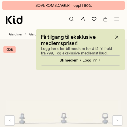
Patrick
Animert
SOVEROMSDAGER - opptil 50%
glidere
banner.
på
Klikk
snor
ESCAPE
hvit
for
Gardiner
Gardintilbehør
Gardinskinner & tilbehør
Få tilgang til eksklusive
å
medlemspriser!
pause.
Logg inn eller bli medlem for å få fri frakt
-30%
fra 799,- og eksklusive medlemstilbud.
Bli medlem / Logg inn