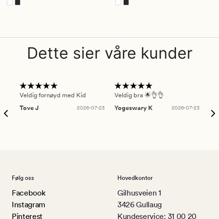
Dette sier våre kunder
Veldig fornøyd med Kid
Veldig bra 🌟👌👌
Gre
Tove J
2026-07-23
Yogeswary K
2026-07-23
An
Følg oss
Hovedkontor
Facebook
Gilhusveien 1
Instagram
3426 Gullaug
Pinterest
Kundeservice: 31 00 20