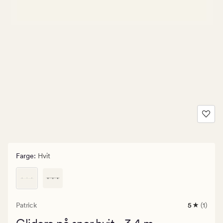
Farge
:
Hvit
Patrick
5
(1)
1
anmeldels