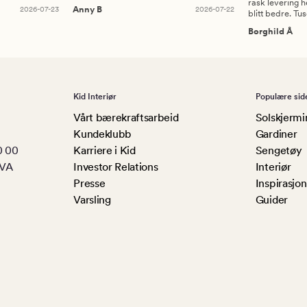
rask levering h
2026-07-23
Anny B
2026-07-22
blitt bedre. Tu
Borghild Å
Kid Interiør
Populære sid
Vårt bærekraftsarbeid
Solskjermi
Kundeklubb
Gardiner
0 00
Karriere i Kid
Sengetøy
MVA
Investor Relations
Interiør
Presse
Inspirasjon
Varsling
Guider