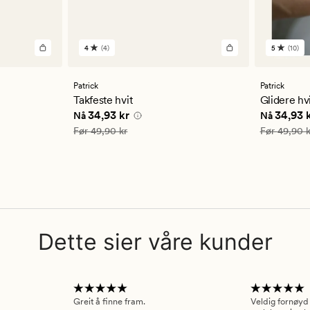
4
(4)
5
(10)
4
10
anmeldelser
anmelde
med
med
en
en
Patrick
Patrick
gjennomsnittlig
gjennom
Takfeste hvit
Glidere hv
vurdering
vurderi
3 kr
Nåværende pris
34,93 kr
Nåværend
34,93 kr
34,93 
Nå
Nå
på
på
4
5
Vanlig pris
49,90 kr
Vanlig pris
Før
49,90 kr
Før
49,90 k
Dette sier våre kunder
Greit å finne fram.
Veldig fornøyd