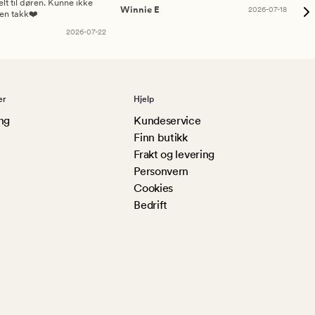
elt til døren. Kunne ikke
Winnie E
2026-07-18
Ah
sen takk❤️
2026-07-22
er
Hjelp
ng
Kundeservice
Finn butikk
Frakt og levering
Personvern
Cookies
Bedrift