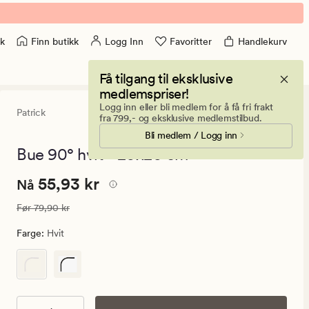
Finn butikk
Logg Inn
Favoritter
Handlekurv
k
Få tilgang til eksklusive
medlemspriser!
Logg inn eller bli medlem for å få fri frakt
Patrick
3.5
(5)
5
fra 799,- og eksklusive medlemstilbud.
anmeldelse
Bli medlem / Logg inn
med
en
Bue 90° hvit - 20x20 cm
gjennomsnit
vurdering
Nåværende
Nåværende pris
55,93 kr
55,93 kr
på
Nå
3.5
pris
Vanlig pris
79,90 kr
Før
79,90 kr
55,93
kr.
Farge
:
Hvit
Vanlig
pris
79,90
kr