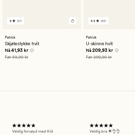
4
(21)
4.5
(65)
21
65
anmeldelser
anmeldelser
med
med
en
en
Patrick
Patrick
gjennomsnittlig
gjennomsnittlig
Skjøtestykke hvit
U-skinne hvit
vurdering
vurdering
Nåværende pris
41,93 kr
Nåværende pris
209,9
41,93 kr
209,93 kr
Nå
Nå
på
på
4
4.5
Vanlig pris
59,90 kr
Vanlig pris
299,90 kr
Før
59,90 kr
Før
299,90 kr
Veldig fornøyd med Kid
Veldig bra 🌟👌👌