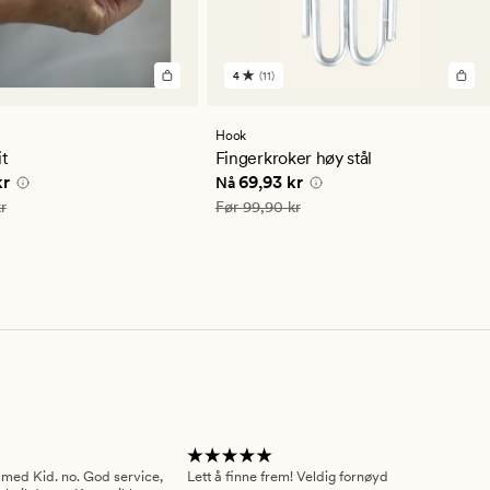
4
(11)
11
lser
anmeldelser
med
en
Hook
snittlig
gjennomsnittlig
it
Fingerkroker høy stål
ng
vurdering
e pris
34,93 kr
Nåværende pris
69,93 kr
kr
69,93 kr
Nå
på
4
49,90 kr
Vanlig pris
99,90 kr
r
Før
99,90 kr
 med Kid. no. God service,
Lett å finne frem! Veldig fornøyd
Pas