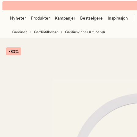
Patrick
Animert
Bue
banner.
90°
Nyheter
Produkter
Kampanjer
Bestselgere
Inspirasjon
Klikk
hvit
ESCAPE
Gardiner
Gardintilbehør
Gardinskinner & tilbehør
for
å
pause.
-30%