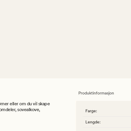
Produktinformasjon
ørner eller om du vil skape
omdeler, sovealkove,
Farge
:
Lengde
: