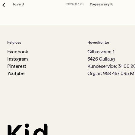
Tove J
2026-07-23
Yogeswary K
Følg oss
Hovedkontor
Facebook
Gilhusveien 1
Instagram
3426 Gullaug
Pinterest
Kundeservice: 31 00 2
Youtube
Org.nr: 958 467 095 