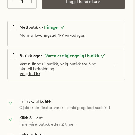
Antall
Legg i handlekurv
Nettbutikk -
På lager
Normal leveringstid 4-7 virkedager.
Butikklager -
Varen er tilgjengelig i butikk
Varen finnes i butikk, velg butikk for å se
aktuell beholdning
Velg butikk
Fri frakt til butikk
Gjelder de flester varer - smidig og kostnadsfritt
Klikk & Hent
i alle våre butikk etter 2 timer
Enkle returer