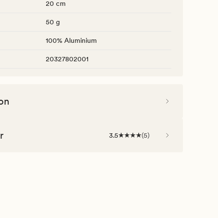
20 cm
50 g
100% Aluminium
20327802001
on
r
3.5
(
5
)