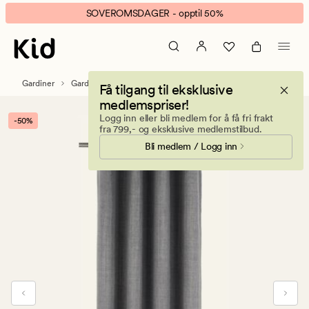
Linoso
Animert
SOVEROMSDAGER - opptil 50%
lysdempende
banner.
gardin
Klikk
grå
ESCAPE
for
Gardiner
Gardiner med maljer
Få tilgang til eksklusive
å
medlemspriser!
pause.
Logg inn eller bli medlem for å få fri frakt
-50%
fra 799,- og eksklusive medlemstilbud.
Bli medlem / Logg inn