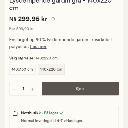
Lysdempende gardin grå - 140x220
med
en
cm
gjennomsnit
vurdering
Nåværende
Nåværende pris
299,95 kr
299,95 kr
Nå
på
4
pris
Vanlig pris
599,90 kr
Før
599,90 kr
299,95
kr.
Ensfarget og 90 % lysdempende gardin i resirkulert
Vanlig
polyester.
Les mer
pris
599,90
:
Velg størrelse
140x220 cm
kr
140x160 cm
140x220 cm
Antall
Kjøp
Nettbutikk -
På lager
Normal leveringstid 4-7 virkedager.