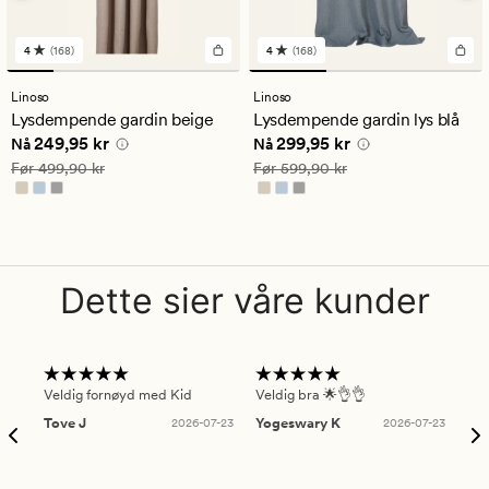
4
(168)
4
(168)
168
168
anmeldelser
anmeldelser
med
med
Linoso
Linoso
en
en
Lysdempende gardin beige
Lysdempende gardin lys blå
gjennomsnittlig
gjennomsnittlig
Nåværende pris
249,95 kr
Nåværende pris
299,95 kr
249,95 kr
299,95 kr
vurdering
vurdering
Nå
Nå
på
på
Vanlig pris
499,90 kr
Vanlig pris
599,90 kr
Før
499,90 kr
Før
599,90 kr
4
4
Dette sier våre kunder
Veldig fornøyd med Kid
Veldig bra 🌟👌👌
Gre
Tove J
2026-07-23
Yogeswary K
2026-07-23
An