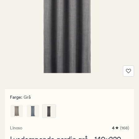
Farge
:
Grå
Linoso
4
(168)
168
anmeldelser